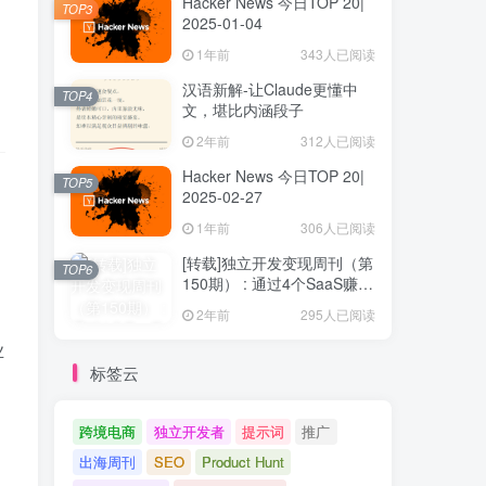
Hacker News 今日TOP 20|
TOP3
2025-01-04
1年前
343人已阅读
汉语新解-让Claude更懂中
TOP4
文，堪比内涵段子
2年前
312人已阅读
Hacker News 今日TOP 20|
TOP5
2025-02-27
1年前
306人已阅读
[转载]独立开发变现周刊（第
TOP6
150期） : 通过4个SaaS赚取
40万欧元
2年前
295人已阅读
业
标签云
跨境电商
独立开发者
提示词
推广
出海周刊
SEO
Product Hunt