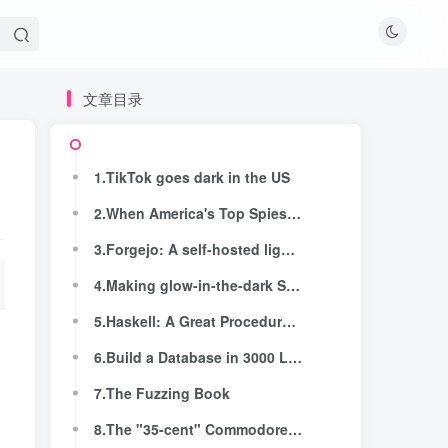
文章目录
文章目录
1.TikTok goes dark in the US
1.TikTok goes dark in the US
2.When America's Top Spies Were Academics and Librarians
2.When America's Top Spies Were Academics and Librarians
3.Forgejo: A self-hosted lightweight software forge
3.Forgejo: A self-hosted lightweight software forge
4.Making glow-in-the-dark Strontium Aluminate
4.Making glow-in-the-dark Strontium Aluminate
5.Haskell: A Great Procedural Language
5.Haskell: A Great Procedural Language
6.Build a Database in 3000 Lines with 0 Dependencies
6.Build a Database in 3000 Lines with 0 Dependencies
7.The Fuzzing Book
7.The Fuzzing Book
8.The "35-cent" Commodore 64 softmodem
8.The "35-cent" Commodore 64 softmodem