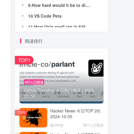
9.How hard would it be to display the contents of an image file on the screen?
9.How hard would it be to display the contents of an image file on the screen?
10.VS Code Pets
10.VS Code Pets
11.How Unix spell ran in 64kb RAM
11.How Unix spell ran in 64kb RAM
12.Rust: Investigating an Out of Memory Error
12.Rust: Investigating an Out of Memory Error
阅读排行
13.“The Traitors”, a reality TV show, offers a useful economics lesson
13.“The Traitors”, a reality TV show, offers a useful economics lesson
14.Show HN: Interactive systemd – a better way to work with systemd units
14.Show HN: Interactive systemd – a better way to work with systemd units
TOP1
15.Yek: Serialize your code repo (or part of it) to feed into any LLM
15.Yek: Serialize your code repo (or part of it) to feed into any LLM
16.GitHub introduces sub-issues, issue types and advanced search
16.GitHub introduces sub-issues, issue types and advanced search
427人已阅读
Github Trending 今日热门项目 | 2025-
17.Open Dylan
17.Open Dylan
09-06
18.Alignment faking in large language models
18.Alignment faking in large language models
Hacker News 今日TOP 20|
19.About A comprehensive guide for Linux Network (Socket) programming
19.About A comprehensive guide for Linux Network (Socket) programming
TOP2
2024-10-05
20.'Once-in-a-century' discovery reveals luxury of Pompeii
20.'Once-in-a-century' discovery reveals luxury of Pompeii
2年前
387人已阅读