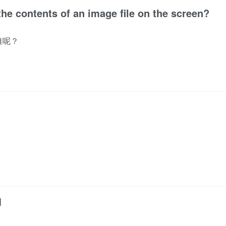
the contents of an image file on the screen?
难呢？
M