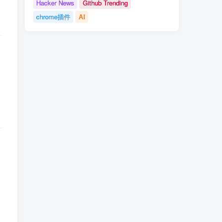
Hacker News
Github Trending
chrome插件
AI
够