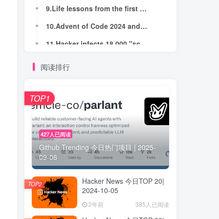
9.Life lessons from the first half-century of my career
9.Life lessons from the first half-century of my career
10.Advent of Code 2024 and BQN
10.Advent of Code 2024 and BQN
11.Hacker infects 18,000 "script kiddies" with fake malware builder
11.Hacker infects 18,000 "script kiddies" with fake malware builder
12.How far can you get in 40 minutes from each subway station in NYC?
12.How far can you get in 40 minutes from each subway station in NYC?
阅读排行
13.Show HN: Cs16.css – CSS library based on Counter Strike 1.6 UI
13.Show HN: Cs16.css – CSS library based on Counter Strike 1.6 UI
14.Inboxbooster (YC W17) Is Hiring
14.Inboxbooster (YC W17) Is Hiring
TOP1
15.TinyZero
15.TinyZero
16.Doorbell camera catches rare footage of meteorite striking home's front walkway
16.Doorbell camera catches rare footage of meteorite striking home's front walkway
427人已阅读
Github Trending 今日热门项目 | 2025-
17.Show HN: Trolling SMS spammers with Ollama
17.Show HN: Trolling SMS spammers with Ollama
09-06
18.Show HN: Using YOLO to Detect Office Chairs in 40M Hotel Photos
18.Show HN: Using YOLO to Detect Office Chairs in 40M Hotel Photos
Hacker News 今日TOP 20|
19.File Explorer is merged to Helix editor
19.File Explorer is merged to Helix editor
TOP2
2024-10-05
20.Show HN: Habby – A straightforward bullet journal with habit tracking
20.Show HN: Habby – A straightforward bullet journal with habit tracking
2年前
385人已阅读