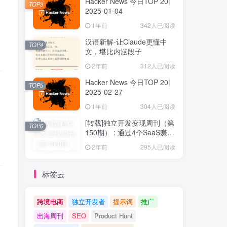
Hacker News 今日TOP 20|
TOP3
2025-01-04
1年前
342人已阅读
汉语新解-让Claude更懂中
TOP4
文，堪比内涵段子
2年前
312人已阅读
Hacker News 今日TOP 20|
TOP5
2025-02-27
1年前
304人已阅读
[转载]独立开发变现周刊（第
TOP6
150期） : 通过4个SaaS赚取
40万欧元
2年前
295人已阅读
标签云
跨境电商
独立开发者
提示词
推广
出海周刊
SEO
Product Hunt