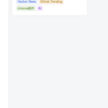
Hacker News
Github Trending
chrome插件
AI