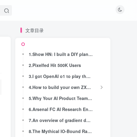
文章目录
文章目录
1.Show HN: I built a DIY plane spotting system at home
1.Show HN: I built a DIY plane spotting system at home
2.Pixelfed Hit 500K Users
2.Pixelfed Hit 500K Users
3.I got OpenAI o1 to play the boardgame Codenames and it's super good
3.I got OpenAI o1 to play the boardgame Codenames and it's super good
4.How to build your own ZX80/ZX81 (2019)
4.How to build your own ZX80/ZX81 (2019)
5.Why Your AI Product Team Needs an AI Quality Lead
5.Why Your AI Product Team Needs an AI Quality Lead
6.Arsenal FC AI Research Engineer Job Posting
6.Arsenal FC AI Research Engineer Job Posting
7.An overview of gradient descent optimization algorithms (2016)
7.An overview of gradient descent optimization algorithms (2016)
8.The Mythical IO-Bound Rails App
8.The Mythical IO-Bound Rails App