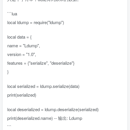
```lua
local ldump = require("ldump")
local data = {
name = "Ldump",
version = "1.0",
features = {"serialize", "deserialize"}
}
local serialized = ldump.serialize(data)
print(serialized)
local deserialized = ldump.deserialize(serialized)
print(deserialized.name) -- 输出: Ldump
```