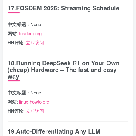
17.FOSDEM 2025: Streaming Schedule
中文标题
：None
网站
:
fosdem.org
HN评论
:
立即访问
18.Running DeepSeek R1 on Your Own
(cheap) Hardware – The fast and easy
way
中文标题
：None
网站
:
linux-howto.org
HN评论
:
立即访问
19.Auto-Differentiating Any LLM