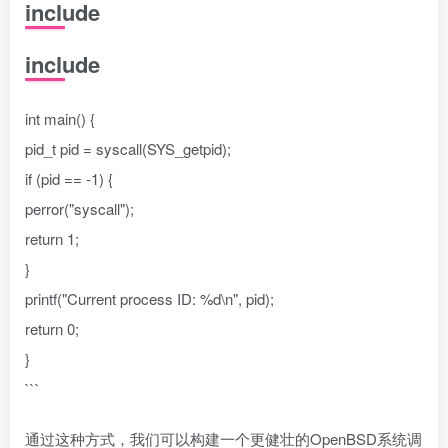
include
include
int main() {
pid_t pid = syscall(SYS_getpid);
if (pid == -1) {
perror("syscall");
return 1;
}
printf("Current process ID: %d\n", pid);
return 0;
}
```
通过这种方式，我们可以构建一个更健壮的OpenBSD系统调