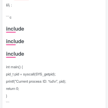
码：
```c
include
include
include
int main() {
pid_t pid = syscall(SYS_getpid);
printf("Current process ID: %d\n", pid);
return 0;
}
```