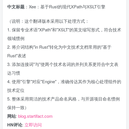
中文标题
：Xee：基于Rust的现代XPath与XSLT引擎
（说明：这个翻译版本采用以下处理方式：
1. 保留专业术语"XPath"和"XSLT"的英文缩写形式，符合技术
领域惯例
2. 将介词结构"in Rust"转化为中文技术文档常用的"基于
Rust"表述
3. 添加连接词"与"使两个技术名词的并列关系更符合中文表
达习惯
4. 使用"引擎"对应"Engine"，准确传达其作为核心处理组件的
技术定位
5. 整体采用简洁的技术产品命名风格，与开源项目命名惯例
保持一致）
网站
:
blog.startifact.com
HN评论
:
立即访问