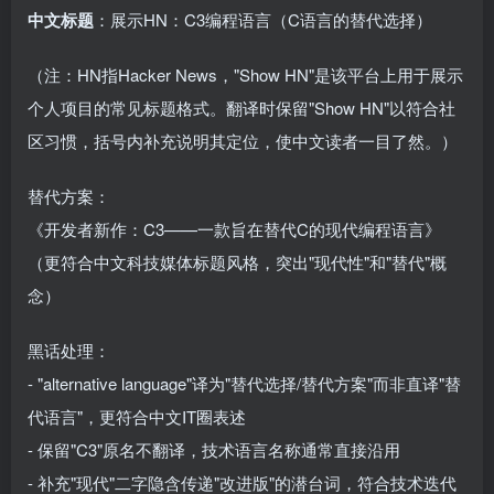
中文标题
：展示HN：C3编程语言（C语言的替代选择）
（注：HN指Hacker News，"Show HN"是该平台上用于展示
个人项目的常见标题格式。翻译时保留"Show HN"以符合社
区习惯，括号内补充说明其定位，使中文读者一目了然。）
替代方案：
《开发者新作：C3——一款旨在替代C的现代编程语言》
（更符合中文科技媒体标题风格，突出"现代性"和"替代"概
念）
黑话处理：
- "alternative language"译为"替代选择/替代方案"而非直译"替
代语言"，更符合中文IT圈表述
- 保留"C3"原名不翻译，技术语言名称通常直接沿用
- 补充"现代"二字隐含传递"改进版"的潜台词，符合技术迭代