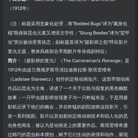
（1912年）
（注：标题采用意象化处理，将"Bedded Bugs"译为"藏身虫
榻"既保留昆虫元素又增添文学性；"Stung Beetles"译为"蜇甲
虫"突出被动受害状态；副标题直译为"摄影师之怨"呼应影片
复仇主题，整体风格契合早期默片夸张戏剧特征）
简介
：《摄影师的复仇》（The Cameraman's Revenge）是
1912年由波兰裔俄罗斯导演拉迪斯拉斯·斯塔雷维奇
（Ladislaw Starewicz）创作的定格动画短片。这部早期动画
作品以昆虫为主角，讲述了一个关于出轨与报复的黑色幽默
故事：一只甲虫摄影师发现妻子与一只蚱蜢有染，于是用摄
影机记录下他们的幽会，并在蚱蜢的剧院放映这段影片，引
发一系列闹剧。影片以其创新的定格动画技术和拟人化的昆
虫角色闻名，被认为是动画史上的重要作品。斯塔雷维奇通
过精巧的昆虫标本摆拍，赋予它们生动的表情和动作，展现