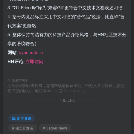
3. "Git-Friendly"译为"兼容Git"更符合中文技术文档表述习惯
4. 括号内竞品标注采用中文习惯的"替代品"说法，比直译"替
代方案"更自然
5. 整体保持简洁有力的科技产品介绍风格，与HN社区技术分
享的语境吻合）
网站
:
dynomate.io
HN评论
:
立即访问
©
版权声明
文章版权归作者所有，如需转载请保留出处。部分文章为转载，如侵
犯了您的版权，请联系
contact@chuhaix.com
。
THE END
新闻资讯
# 独立开发者
# Hacker News