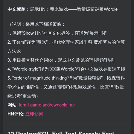
中文标题
：展示HN：费米游戏——数量级猜谜版Wordle
（说明：采用以下翻译策略：
1. 保留"Show HN"社区文化标签，直译为"展示HN"
2. "Fermi"译为"费米"，指代物理学家恩里科·费米著名的估算
方法论
3. 用破折号替代介词for，形成中文常见的"副标题"结构
4. "Wordle-style"译为"XX版Wordle"符合中文游戏类报道习惯
5. "order-of-magnitude thinking"译为"数量级猜谜"，既保留科
学术语的准确性，又通过"猜谜"体现游戏属性，比直译"数量
级思考"更生动）
网站
:
fermi-game.andrewnoble.me
HN评论
:
立即访问
12.PostgreSQL Full-Text Search: Fast