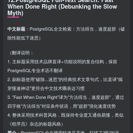
When Done Right (Debunking the Slow
Myth)
中文标题
：PostgreSQL全文检索：方法得当，速度超群（破
除性能低下迷思）
（翻译说明：
1. 主标题采用技术品牌直译+功能说明的复合结构，保留
PostgreSQL专业术语不翻译
2. 副标题使用"破除...迷思"的经典技术文章句式，比直译"揭
穿慢速神话"更符合中文技术圈表达习惯
3. "Fast When Done Right"译为"方法得当，速度超群"，通过
四字格"方法得当"对应条件状语，用"超群"强化速度优势
4. 整体采用技术科普风格，既保持专业度又通俗易懂，类似
《程序员》杂志的标题风格）
简介
：PostgreSQL全文搜索快速且高效，打破了“慢”的误