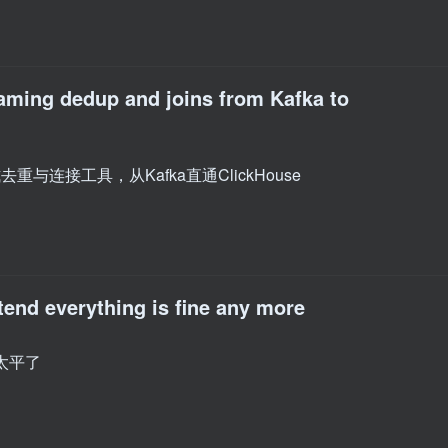
ming dedup and joins from Kafka to
重与连接工具，从Kafka直通ClickHouse
etend everything is fine any more
太平了