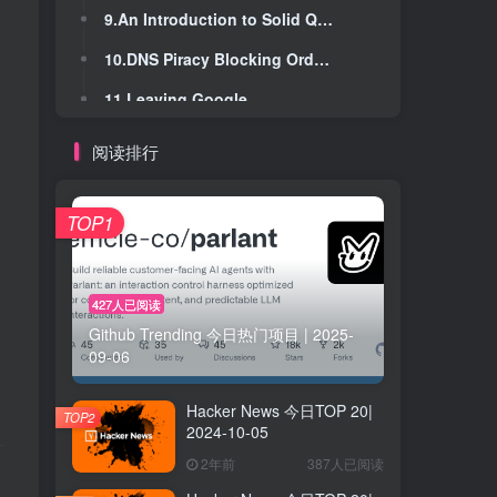
9.An Introduction to Solid Queue for Ruby on Rails
9.An Introduction to Solid Queue for Ruby on Rails
10.DNS Piracy Blocking Orders: Google, Cloudflare, and OpenDNS Respond Differently
10.DNS Piracy Blocking Orders: Google, Cloudflare, and OpenDNS Respond Differently
11.Leaving Google
11.Leaving Google
12.Roame (YC S23) Is Hiring Lead Fullstack Engineer
12.Roame (YC S23) Is Hiring Lead Fullstack Engineer
阅读排行
13.Four years of running a SaaS in a competitive market
13.Four years of running a SaaS in a competitive market
14.Crowd Sourcing Broken QR Codes
14.Crowd Sourcing Broken QR Codes
TOP1
15.Observations from people-watching
15.Observations from people-watching
16.High-School Shop Students Attract Skilled-Trades Job Offers
16.High-School Shop Students Attract Skilled-Trades Job Offers
427人已阅读
Github Trending 今日热门项目 | 2025-
17.Fan Service
17.Fan Service
09-06
18.Fandom sells gaming media brand Giant Bomb to long-term staff
18.Fandom sells gaming media brand Giant Bomb to long-term staff
Hacker News 今日TOP 20|
19.Dotless Domains
19.Dotless Domains
TOP2
2024-10-05
20.US vs. Google amicus curiae brief of Y Combinator in support of plaintiffs [pdf]
20.US vs. Google amicus curiae brief of Y Combinator in support of plaintiffs [pdf]
2年前
387人已阅读