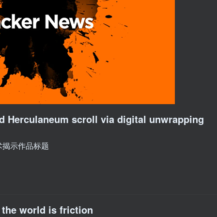
ed Herculaneum scroll via digital unwrapping
术揭示作品标题
he world is friction