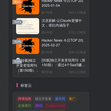
Hacker News 今日TOP 20|
TOP3
2025-01-04
1年前
343人已阅读
汉语新解-让Claude更懂中
TOP4
文，堪比内涵段子
2年前
312人已阅读
Hacker News 今日TOP 20|
TOP5
2025-02-27
1年前
306人已阅读
[转载]独立开发变现周刊（第
TOP6
150期） : 通过4个SaaS赚取
40万欧元
2年前
295人已阅读
标签云
跨境电商
独立开发者
提示词
推广
出海周刊
SEO
Product Hunt