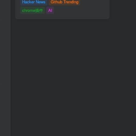
Hacker News
Github Trending
chrome插件
AI