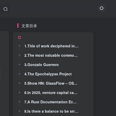
文章目录
文章目录
1.Title of work deciphered in sealed Herculaneum scroll via digital unwrapping
1.Title of work deciphered in sealed Herculaneum scroll via digital unwrapping
2.The most valuable commodity in the world is friction
2.The most valuable commodity in the world is friction
3.Gonzalo Guerrero
3.Gonzalo Guerrero
4.The Epochalypse Project
4.The Epochalypse Project
5.Show HN: GlassFlow – OSS streaming dedup and joins from Kafka to ClickHouse
5.Show HN: GlassFlow – OSS streaming dedup and joins from Kafka to ClickHouse
6.In 2025, venture capital can't pretend everything is fine any more
6.In 2025, venture capital can't pretend everything is fine any more
7.A Rust Documentation Ecosystem Review
7.A Rust Documentation Ecosystem Review
8.Is there a balance to be struck between simple hierarchical models and
8.Is there a balance to be struck between simple hierarchical models and