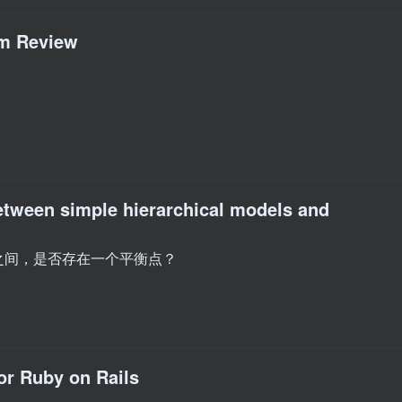
em Review
between simple hierarchical models and
之间，是否存在一个平衡点？
or Ruby on Rails