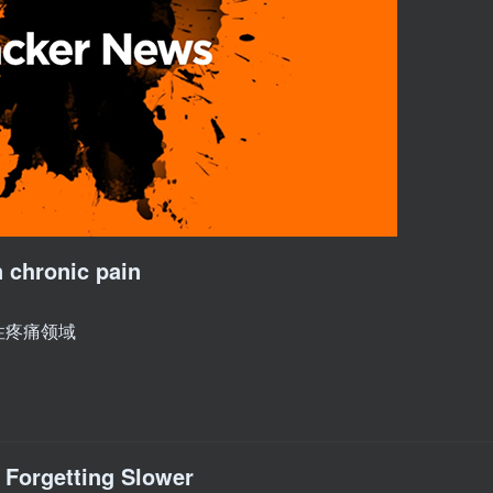
n chronic pain
性疼痛领域
t Forgetting Slower