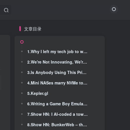
文章目录
文章目录
1.Why I left my tech job to work on chronic pain
1.Why I left my tech job to work on chronic pain
2.We're Not Innovating, We're Just Forgetting Slower
2.We're Not Innovating, We're Just Forgetting Slower
3.Is Anybody Using This Private Key
3.Is Anybody Using This Private Key
4.Mini NASes marry NVMe to Intel's efficient chip
4.Mini NASes marry NVMe to Intel's efficient chip
5.Kepler.gl
5.Kepler.gl
6.Writing a Game Boy Emulator in OCaml
6.Writing a Game Boy Emulator in OCaml
7.Show HN: I AI-coded a tower defense game and documented the whole process
7.Show HN: I AI-coded a tower defense game and documented the whole process
8.Show HN: BunkerWeb – the open-source and cloud-native WAF
8.Show HN: BunkerWeb – the open-source and cloud-native WAF