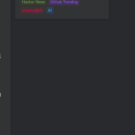
Hacker News
Github Trending
chrome插件
AI
规
自