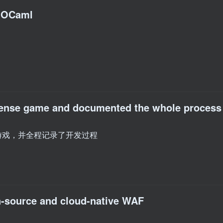
n OCaml
efense game and documented the whole process
游戏，并全程记录了开发过程
-source and cloud-native WAF