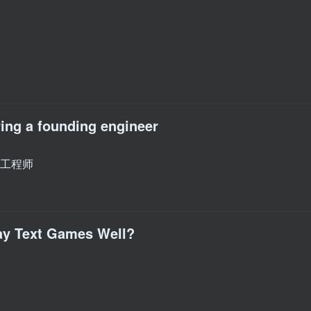
ing a founding engineer
始工程师
ay Text Games Well?