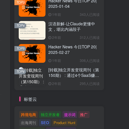
Hacker News 今日TOP 20|
TOP3
2025-01-04
1年前
343人已阅读
汉语新解-让Claude更懂中
TOP4
文，堪比内涵段子
2年前
312人已阅读
Hacker News 今日TOP 20|
TOP5
2025-02-27
1年前
306人已阅读
[转载]独立开发变现周刊（第
TOP6
150期） : 通过4个SaaS赚取
40万欧元
2年前
295人已阅读
标签云
跨境电商
独立开发者
提示词
推广
出海周刊
SEO
Product Hunt