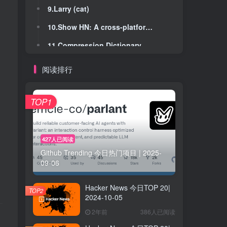
9.Larry (cat)
9.Larry (cat)
10.Show HN: A cross-platform terminal emulator written in Java
10.Show HN: A cross-platform terminal emulator written in Java
11.Compression Dictionary Transport
11.Compression Dictionary Transport
12.Lens: Lenses, Folds and Traversals
12.Lens: Lenses, Folds and Traversals
阅读排行
13.A Rust-TypeScript integration
13.A Rust-TypeScript integration
14.Enhanced Radar (YC W25) is hiring a founding engineer
14.Enhanced Radar (YC W25) is hiring a founding engineer
TOP1
15.Can Large Language Models Play Text Games Well?
15.Can Large Language Models Play Text Games Well?
16.Serving 200M requests per day with a CGI-bin
16.Serving 200M requests per day with a CGI-bin
427人已阅读
Github Trending 今日热门项目 | 2025-
17.Is an Intel N100 or N150 a better value than a Raspberry Pi?
17.Is an Intel N100 or N150 a better value than a Raspberry Pi?
09-06
18.Show HN: Fast Thermodynamic Calculations in Python
18.Show HN: Fast Thermodynamic Calculations in Python
Hacker News 今日TOP 20|
19.Introducing tmux-rs
19.Introducing tmux-rs
TOP2
2024-10-05
20.Rust and WASM for Form Validation
20.Rust and WASM for Form Validation
2年前
386人已阅读