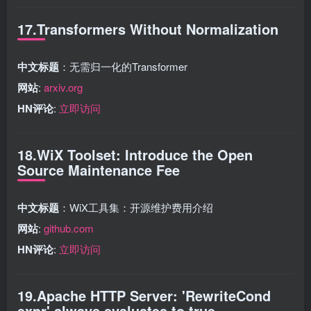
17.Transformers Without Normalization
中文标题
：无需归一化的Transformer
网站
:
arxiv.org
HN评论
:
立即访问
18.WiX Toolset: Introduce the Open
Source Maintenance Fee
中文标题
：WiX工具集：开源维护费用介绍
网站
:
github.com
HN评论
:
立即访问
19.Apache HTTP Server: 'RewriteCond
expr' always evaluates to true