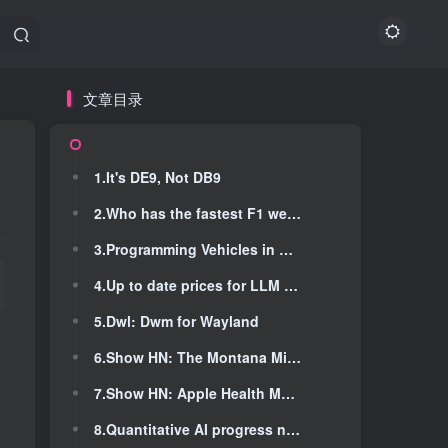
文章目录
文章目录
1.It's DE9, Not DB9
1.It's DE9, Not DB9
2.Who has the fastest F1 website (2021)
2.Who has the fastest F1 website (2021)
3.Programming Vehicles in Games
3.Programming Vehicles in Games
4.Up to date prices for LLM APIs all in one place
4.Up to date prices for LLM APIs all in one place
5.Dwl: Dwm for Wayland
5.Dwl: Dwm for Wayland
6.Show HN: The Montana MiniComputer
6.Show HN: The Montana MiniComputer
7.Show HN: Apple Health MCP Server
7.Show HN: Apple Health MCP Server
8.Quantitative AI progress needs accurate and transparent evaluation
8.Quantitative AI progress needs accurate and transparent evaluation