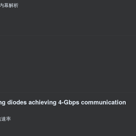
术内幕解析
ting diodes achieving 4-Gbps communication
信速率