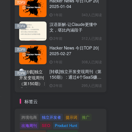
Hacker News 今日TOP 20|
TOP3
2025-01-04
1年前
343人已阅读
汉语新解-让Claude更懂中
TOP4
文，堪比内涵段子
2年前
312人已阅读
Hacker News 今日TOP 20|
TOP5
2025-02-27
1年前
308人已阅读
[转载]独立开发变现周刊（第
TOP6
150期） : 通过4个SaaS赚取
40万欧元
2年前
295人已阅读
标签云
跨境电商
独立开发者
提示词
推广
出海周刊
SEO
Product Hunt