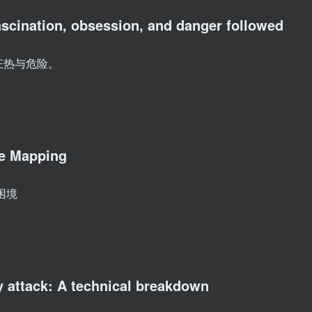
scination, obsession, and danger followed
狂热与危险。
e Mapping
困境
 attack: A technical breakdown