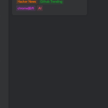
Hacker News
Github Trending
chrome插件
AI