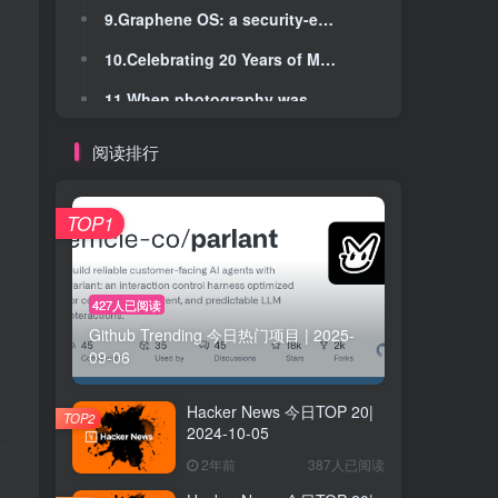
9.Graphene OS: a security-enhanced Android build
9.Graphene OS: a security-enhanced Android build
10.Celebrating 20 Years of MDN
10.Celebrating 20 Years of MDN
11.When photography was born, fascination, obsession, and danger followed
11.When photography was born, fascination, obsession, and danger followed
12.Games Look Bad: HDR and Tone Mapping
12.Games Look Bad: HDR and Tone Mapping
阅读排行
13.Google spoofed via DKIM replay attack: A technical breakdown
13.Google spoofed via DKIM replay attack: A technical breakdown
14.Lisp project of the day
14.Lisp project of the day
TOP1
15.High-speed organic light-emitting diodes achieving 4-Gbps communication
15.High-speed organic light-emitting diodes achieving 4-Gbps communication
16.3-JSON
16.3-JSON
427人已阅读
Github Trending 今日热门项目 | 2025-
17.Air Canada returned lost bag, it now had knife,toiletries, ticket scanner inside
17.Air Canada returned lost bag, it now had knife,toiletries, ticket scanner inside
09-06
18.Asciinema: Record and share your terminal sessions
18.Asciinema: Record and share your terminal sessions
Hacker News 今日TOP 20|
19.Brazil central bank to launch Pix installment feature in September
19.Brazil central bank to launch Pix installment feature in September
TOP2
2024-10-05
20.Nvidia Launches Family of Open Reasoning AI Models: OpenReasoning Nemotron
20.Nvidia Launches Family of Open Reasoning AI Models: OpenReasoning Nemotron
2年前
387人已阅读