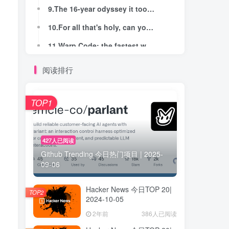
9.The 16-year odyssey it took to emulate the Pioneer LaserActive
9.The 16-year odyssey it took to emulate the Pioneer LaserActive
10.For all that's holy, can you just leverage the Web, please?
10.For all that's holy, can you just leverage the Web, please?
11.Warp Code: the fastest way from prompt to production
11.Warp Code: the fastest way from prompt to production
12.How to Give a Good Talk
12.How to Give a Good Talk
阅读排行
13.Energy Dashboard (UK)
13.Energy Dashboard (UK)
14.Dynamo AI (YC W22) Is Hiring for AI Product Managers
14.Dynamo AI (YC W22) Is Hiring for AI Product Managers
TOP1
15.With AI Boom, Dell's Datacenter Biz Is Finally Bigger Than Its PC Biz
15.With AI Boom, Dell's Datacenter Biz Is Finally Bigger Than Its PC Biz
16.Abstract Machine Models Also: what Rust got particularly right
16.Abstract Machine Models Also: what Rust got particularly right
427人已阅读
Github Trending 今日热门项目 | 2025-
17.Glow-in-the-dark houseplants shine in rainbow of colours
17.Glow-in-the-dark houseplants shine in rainbow of colours
09-06
18.Magic Lantern Is Back
18.Magic Lantern Is Back
Hacker News 今日TOP 20|
19.Kernel-hack-drill and exploiting CVE-2024-50264 in the Linux kernel
19.Kernel-hack-drill and exploiting CVE-2024-50264 in the Linux kernel
TOP2
2024-10-05
20.Sharing a mutable reference between Rust and Python
20.Sharing a mutable reference between Rust and Python
2年前
386人已阅读