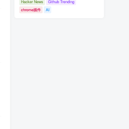
Hacker News
Github Trending
chrome插件
AI