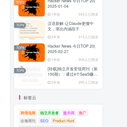
Hacker News 今日TOP 20|
TOP3
2025-01-04
1年前
343人已阅读
汉语新解-让Claude更懂中
TOP4
文，堪比内涵段子
2年前
312人已阅读
Hacker News 今日TOP 20|
TOP5
2025-02-27
1年前
306人已阅读
[转载]独立开发变现周刊（第
TOP6
150期） : 通过4个SaaS赚取
40万欧元
2年前
295人已阅读
标签云
跨境电商
独立开发者
提示词
推广
出海周刊
SEO
Product Hunt