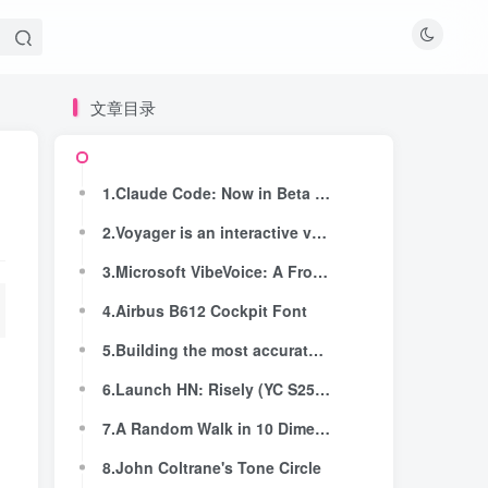
文章目录
文章目录
1.Claude Code: Now in Beta in Zed
1.Claude Code: Now in Beta in Zed
2.Voyager is an interactive video generation model with realtime 3D reconstruction
2.Voyager is an interactive video generation model with realtime 3D reconstruction
3.Microsoft VibeVoice: A Frontier Open-Source Text-to-Speech Model
3.Microsoft VibeVoice: A Frontier Open-Source Text-to-Speech Model
4.Airbus B612 Cockpit Font
4.Airbus B612 Cockpit Font
5.Building the most accurate DIY CNC lathe in the world
5.Building the most accurate DIY CNC lathe in the world
6.Launch HN: Risely (YC S25) – AI Agents for Universities
6.Launch HN: Risely (YC S25) – AI Agents for Universities
7.A Random Walk in 10 Dimensions (2021)
7.A Random Walk in 10 Dimensions (2021)
8.John Coltrane's Tone Circle
8.John Coltrane's Tone Circle