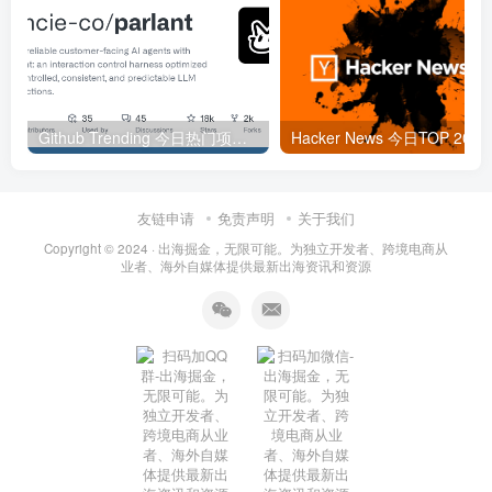
Github Trending 今日热门项目 | 2025-09-06
Hacker
友链申请
免责声明
关于我们
Copyright © 2024 ·
出海掘金，无限可能。为独立开发者、跨境电商从
业者、海外自媒体提供最新出海资讯和资源