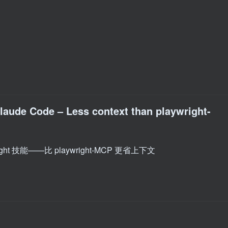
Claude Code – Less context than playwright-
ight 技能——比 playwright-MCP 更省上下文