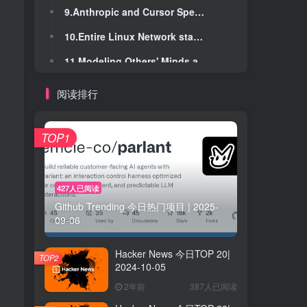
9.Anthropic and Cursor Spend This Much on Amazon Web Services
9.Anthropic and Cursor Spend This Much on Amazon Web Services
10.Entire Linux Network stack diagram (2024)
10.Entire Linux Network stack diagram (2024)
11.Modeling Others' Minds as Code
11.Modeling Others' Minds as Code
12.How to Enter a City Like a King
12.How to Enter a City Like a King
阅读排行
13.Show HN: Playwright Skill for Claude Code – Less context than playwright-MCP
13.Show HN: Playwright Skill for Claude Code – Less context than playwright-MCP
14.Pointer Pointer (2012)
14.Pointer Pointer (2012)
TOP1
15.AWS Multiple Services Down in us-east-1
15.AWS Multiple Services Down in us-east-1
16.The Peach meme: On CRTs, pixels and signal quality (again)
16.The Peach meme: On CRTs, pixels and signal quality (again)
427人已阅读
Github Trending 今日热门项目 | 2025-
17.Forth: The programming language that writes itself
17.Forth: The programming language that writes itself
09-06
18.State-based vs Signal-based rendering
18.State-based vs Signal-based rendering
空
Hacker News 今日TOP 20|
19.AWS Outage: A Single Cloud Region Shouldn't Take Down the World. But It Did
19.AWS Outage: A Single Cloud Region Shouldn't Take Down the World. But It Did
TOP2
2024-10-05
20.Qt Group Buys IAR Systems Group
20.Qt Group Buys IAR Systems Group
2年前
387人已阅读