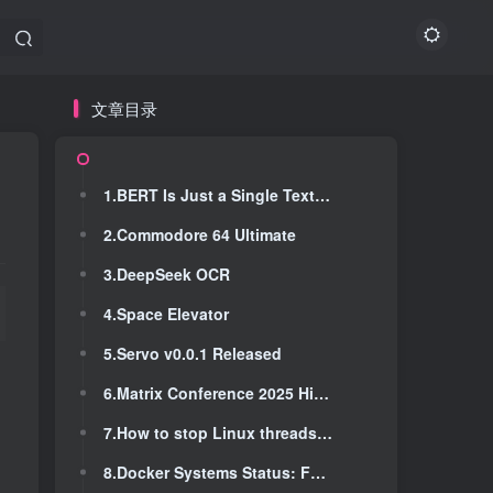
文章目录
文章目录
1.BERT Is Just a Single Text Diffusion Step
1.BERT Is Just a Single Text Diffusion Step
2.Commodore 64 Ultimate
2.Commodore 64 Ultimate
3.DeepSeek OCR
3.DeepSeek OCR
4.Space Elevator
4.Space Elevator
5.Servo v0.0.1 Released
5.Servo v0.0.1 Released
6.Matrix Conference 2025 Highlights
6.Matrix Conference 2025 Highlights
7.How to stop Linux threads cleanly
7.How to stop Linux threads cleanly
8.Docker Systems Status: Full Service Disruption
8.Docker Systems Status: Full Service Disruption