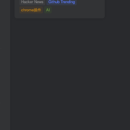
Hacker News
Github Trending
chrome插件
AI