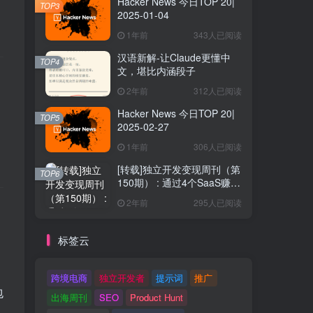
Hacker News 今日TOP 20|
TOP3
2025-01-04
1年前
343人已阅读
汉语新解-让Claude更懂中
TOP4
文，堪比内涵段子
2年前
312人已阅读
Hacker News 今日TOP 20|
TOP5
2025-02-27
1年前
306人已阅读
[转载]独立开发变现周刊（第
TOP6
150期） : 通过4个SaaS赚取
40万欧元
2年前
295人已阅读
标签云
跨境电商
独立开发者
提示词
推广
包
出海周刊
SEO
Product Hunt