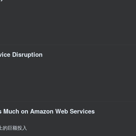
vice Disruption
is Much on Amazon Web Services
服务上的巨额投入