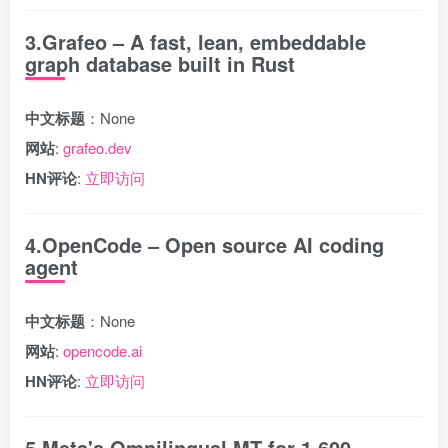
3.Grafeo – A fast, lean, embeddable
graph database built in Rust
中文标题
：None
网站
:
grafeo.dev
HN评论
:
立即访问
4.OpenCode – Open source AI coding
agent
中文标题
：None
网站
:
opencode.ai
HN评论
:
立即访问
5.Meta's Omnilingual MT for 1,600