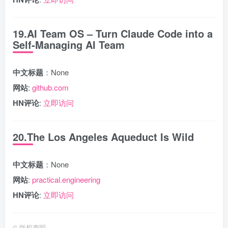
19.AI Team OS – Turn Claude Code into a
Self-Managing AI Team
中文标题
：None
网站
:
github.com
HN评论
:
立即访问
20.The Los Angeles Aqueduct Is Wild
中文标题
：None
网站
:
practical.engineering
HN评论
:
立即访问
©
版权声明