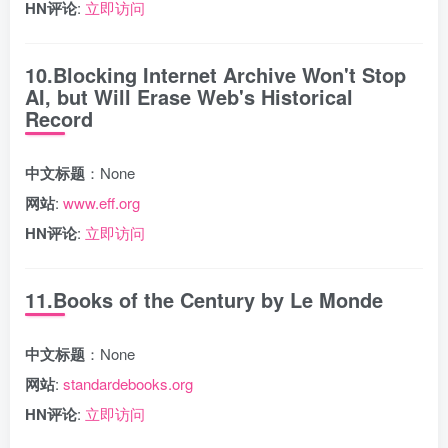
HN评论
:
立即访问
10.Blocking Internet Archive Won't Stop
AI, but Will Erase Web's Historical
Record
中文标题
：None
网站
:
www.eff.org
HN评论
:
立即访问
11.Books of the Century by Le Monde
中文标题
：None
网站
:
standardebooks.org
HN评论
:
立即访问