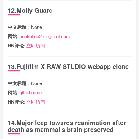
12.Molly Guard
中文标题
：None
网站
:
bookofjoe2.blogspot.com
HN评论
:
立即访问
13.Fujifilm X RAW STUDIO webapp clone
中文标题
：None
网站
:
github.com
HN评论
:
立即访问
14.Major leap towards reanimation after
death as mammal's brain preserved