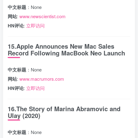
中文标题
：None
网站
:
www.newscientist.com
HN评论
:
立即访问
15.Apple Announces New Mac Sales
Record Following MacBook Neo Launch
中文标题
：None
网站
:
www.macrumors.com
HN评论
:
立即访问
16.The Story of Marina Abramovic and
Ulay (2020)
中文标题
：None