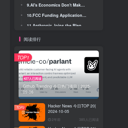
9.AI's Economics Don't Make Sense
9.AI's Economics Don't Make Sense
10.FCC Funding Application Notes Paramount Will Be 49.5% Foreign-Owned Post-Merger
10.FCC Funding Application Notes Paramount Will Be 49.5% Foreign-Owned Post-Merger
11.Anthropic Joins the Blender Development Fund as Corporate Patron
11.Anthropic Joins the Blender Development Fund as Corporate Patron
12.Deep under Antarctic ice, a long-predicted cosmic whisper breaks through
12.Deep under Antarctic ice, a long-predicted cosmic whisper breaks through
阅读排行
13.GitHub Actions is the weakest link
13.GitHub Actions is the weakest link
14.I have officially retired from Emacs
14.I have officially retired from Emacs
TOP1
15.Who owns the code Claude Code wrote?
15.Who owns the code Claude Code wrote?
16.Talkie: a 13B vintage language model from 1930
16.Talkie: a 13B vintage language model from 1930
427人已阅读
Github Trending 今日热门项目 | 2025-
17.ASML became the chokepoint for cutting-edge chips
17.ASML became the chokepoint for cutting-edge chips
09-06
18.Greece to ban anonymity on social media
18.Greece to ban anonymity on social media
Hacker News 今日TOP 20|
19.GitHub Copilot code review will start consuming GitHub Actions minutes
19.GitHub Copilot code review will start consuming GitHub Actions minutes
TOP2
2024-10-05
20.UAE Leaves OPEC and OPEC+
20.UAE Leaves OPEC and OPEC+
2年前
385人已阅读