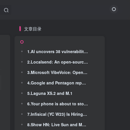
文章目录
文章目录
1.AI uncovers 38 vulnerabilities in largest open source medical record software
1.AI uncovers 38 vulnerabilities in largest open source medical record software
2.Localsend: An open-source cross-platform alternative to AirDrop
2.Localsend: An open-source cross-platform alternative to AirDrop
3.Microsoft VibeVoice: Open-Source Frontier Voice AI
3.Microsoft VibeVoice: Open-Source Frontier Voice AI
4.Google and Pentagon reportedly agree on deal for 'any lawful' use of AI
4.Google and Pentagon reportedly agree on deal for 'any lawful' use of AI
5.Laguna XS.2 and M.1
5.Laguna XS.2 and M.1
6.Your phone is about to stop being yours
6.Your phone is about to stop being yours
7.Infisical (YC W23) Is Hiring Full Stack Software Engineers (Remote)
7.Infisical (YC W23) Is Hiring Full Stack Software Engineers (Remote)
8.Show HN: Live Sun and Moon Dashboard with NASA Footage
8.Show HN: Live Sun and Moon Dashboard with NASA Footage