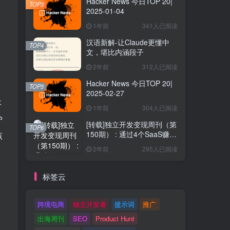
Hacker News 今日TOP 20|
TOP3
2025-01-04
1年前
341人已阅读
汉语新解-让Claude更懂中
TOP4
文，堪比内涵段子
2年前
312人已阅读
Hacker News 今日TOP 20|
TOP5
2025-02-27
本
1年前
304人已阅读
护
[转载]独立开发变现周刊（第
TOP6
150期） : 通过4个SaaS赚取
该
40万欧元
2年前
295人已阅读
标签云
跨境电商
独立开发者
提示词
推广
出海周刊
SEO
Product Hunt