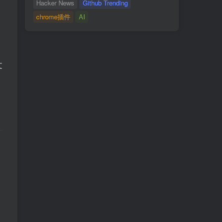
Hacker News
Github Trending
chrome插件
AI
。
文