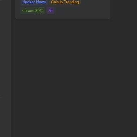
Hacker News
Github Trending
chrome插件
AI