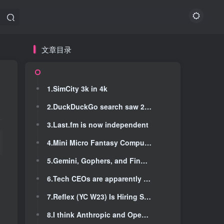
文章目录
文章目录
1.SimCity 3k in 4k
1.SimCity 3k in 4k
2.DuckDuckGo search saw 28% more visits after Google said people love AI mode
2.DuckDuckGo search saw 28% more visits after Google said people love AI mode
3.Last.fm is now independent
3.Last.fm is now independent
4.Mini Micro Fantasy Computer
4.Mini Micro Fantasy Computer
5.Gemini, Gophers, and Fingers. Oh My Alternative Internets Beyond HTTPS
5.Gemini, Gophers, and Fingers. Oh My Alternative Internets Beyond HTTPS
6.Tech CEOs are apparently suffering from AI psychosis
6.Tech CEOs are apparently suffering from AI psychosis
7.Reflex (YC W23) Is Hiring SWEs, Growth, and GTM Roles
7.Reflex (YC W23) Is Hiring SWEs, Growth, and GTM Roles
8.I think Anthropic and OpenAI have found product-market fit
8.I think Anthropic and OpenAI have found product-market fit