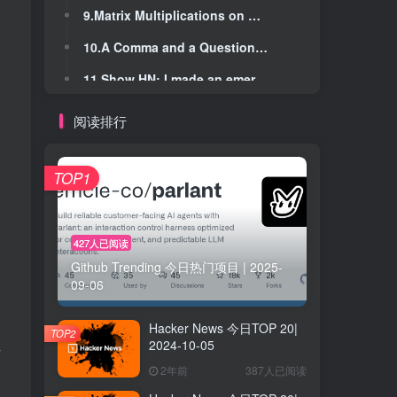
9.Matrix Multiplications on GPUs Run Faster When Given "Predictable" Data (2024)
9.Matrix Multiplications on GPUs Run Faster When Given "Predictable" Data (2024)
10.A Comma and a Question Mark, Redux: Quick Terminal Helpers Using Pi
10.A Comma and a Question Mark, Redux: Quick Terminal Helpers Using Pi
11.Show HN: I made an emergency page for my family
11.Show HN: I made an emergency page for my family
12.Multi-Agent LLM System for Automated Vulnerability Discovery and Reproduction
12.Multi-Agent LLM System for Automated Vulnerability Discovery and Reproduction
阅读排行
13.All of human cooking compressed into 2 megabytes
13.All of human cooking compressed into 2 megabytes
14.Theseus: Translating Win32 to WASM
14.Theseus: Translating Win32 to WASM
TOP1
15.Incident with Pull Requests, Issues, Git Operations and API Requests
15.Incident with Pull Requests, Issues, Git Operations and API Requests
16.My new obsession: A horse-racing board game of pure luck
16.My new obsession: A horse-racing board game of pure luck
427人已阅读
Github Trending 今日热门项目 | 2025-
17.Training our own AI models
17.Training our own AI models
09-06
18.XLIDE: VBA without excel
18.XLIDE: VBA without excel
Hacker News 今日TOP 20|
19.Phloto for My Photo Flow
19.Phloto for My Photo Flow
TOP2
2024-10-05
者
20.The Melancholy of Slaying Monsters
20.The Melancholy of Slaying Monsters
2年前
387人已阅读