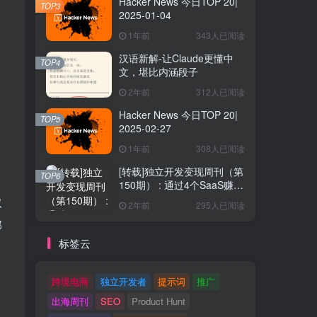
Hacker News 今日TOP 20|
TOP3
2025-01-04
1年前
343人已阅读
汉语新解-让Claude更懂中
TOP4
文，堪比内涵段子
2年前
312人已阅读
Hacker News 今日TOP 20|
TOP5
2025-02-27
1年前
308人已阅读
[转载]独立开发变现周刊（第
TOP6
150期） : 通过4个SaaS赚取
40万欧元
取
2年前
295人已阅读
部
标签云
跨境电商
独立开发者
提示词
推广
出海周刊
SEO
Product Hunt