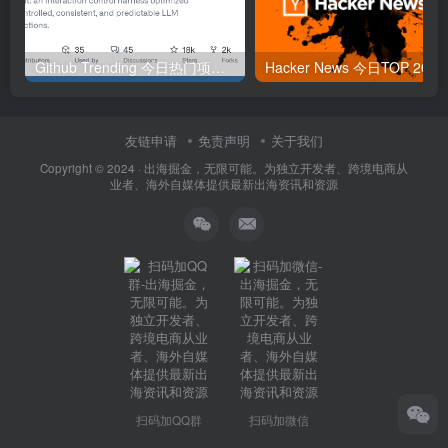
Github Trending 今日热门项目 | 2025-09-06
Hacker
友链申请
免责声明
关于我们
Copyright © 2024 ·
出海掘金，无限可能。为独立开发者、跨境电商从
业者、海外自媒体提供最新出海资讯和资源
扫码加QQ群
扫码加微信