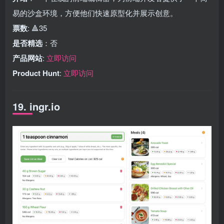
易的沙盒环境，方便他们快速原型化并展示创意。
票数
: 🔺35
是否精选
：否
产品网站
:
立即访问
Product Hunt
:
立即访问
19. ingr.io