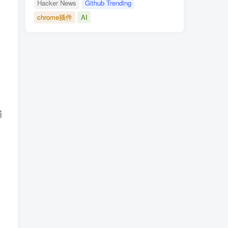
Hacker News
Github Trending
chrome插件
AI
捕