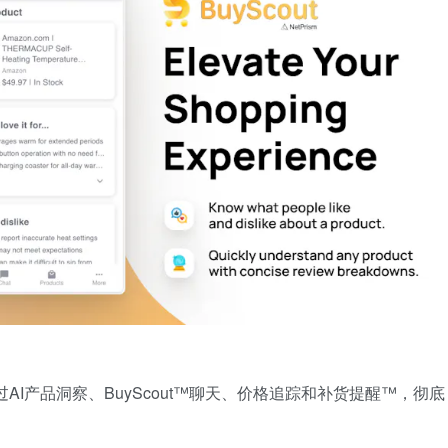
通过AI产品洞察、BuyScout™聊天、价格追踪和补货提醒™，彻底