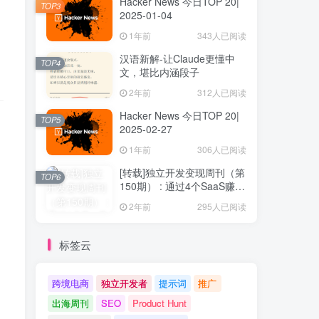
Hacker News 今日TOP 20|
TOP3
2025-01-04
1年前
343人已阅读
汉语新解-让Claude更懂中
TOP4
文，堪比内涵段子
2年前
312人已阅读
Hacker News 今日TOP 20|
TOP5
2025-02-27
1年前
306人已阅读
[转载]独立开发变现周刊（第
TOP6
150期） : 通过4个SaaS赚取
40万欧元
2年前
295人已阅读
标签云
跨境电商
独立开发者
提示词
推广
出海周刊
SEO
Product Hunt