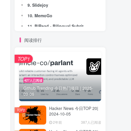
9. Slidejoy
9. Slidejoy
10. MemoGo
10. MemoGo
11. BiRead - Bilingual Subtitles
11. BiRead - Bilingual Subtitles
12. Bank Statement Analyzer For Tax Prep
12. Bank Statement Analyzer For Tax Prep
阅读排行
13. Puzzlit
13. Puzzlit
14. Motif Analytics
14. Motif Analytics
TOP1
15. Domain Name Inspiration Generator
15. Domain Name Inspiration Generator
16. Clip Studio AI
16. Clip Studio AI
427人已阅读
Github Trending 今日热门项目 | 2025-
17. Audience list
17. Audience list
09-06
18. Bizmate
18. Bizmate
Hacker News 今日TOP 20|
19. Founders Arm
19. Founders Arm
TOP2
2024-10-05
20. Sigma FX
20. Sigma FX
2年前
387人已阅读