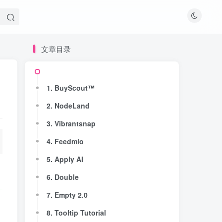
文章目录
文章目录
1. BuyScout™
1. BuyScout™
2. NodeLand
2. NodeLand
3. Vibrantsnap
3. Vibrantsnap
4. Feedmio
4. Feedmio
5. Apply AI
5. Apply AI
6. Double
6. Double
7. Empty 2.0
7. Empty 2.0
8. Tooltip Tutorial
8. Tooltip Tutorial