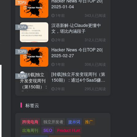
Hacker News 今日TOP 20|
TOP3
2025-01-04
1年前
343人已阅读
汉语新解-让Claude更懂中
TOP4
文，堪比内涵段子
2年前
312人已阅读
Hacker News 今日TOP 20|
TOP5
2025-02-27
1年前
306人已阅读
[转载]独立开发变现周刊（第
TOP6
150期） : 通过4个SaaS赚取
40万欧元
2年前
295人已阅读
标签云
跨境电商
独立开发者
提示词
推广
出海周刊
SEO
Product Hunt