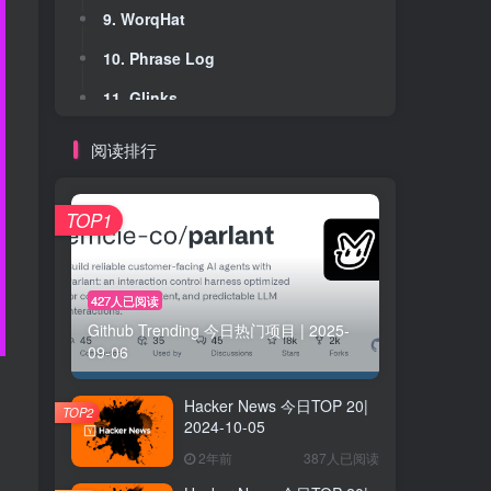
9. WorqHat
9. WorqHat
10. Phrase Log
10. Phrase Log
11. Glinks
11. Glinks
12. dMunity
12. dMunity
阅读排行
13. PrioriTask
13. PrioriTask
14. EchoPal
14. EchoPal
TOP1
15. Techbro Handbook
15. Techbro Handbook
16. Nozy – Free Notion Style Avatar Creator
16. Nozy – Free Notion Style Avatar Creator
427人已阅读
Github Trending 今日热门项目 | 2025-
17. WebFill
17. WebFill
09-06
18. Clinix - Clinic Management
18. Clinix - Clinic Management
Hacker News 今日TOP 20|
19. Starters Lab
19. Starters Lab
TOP2
2024-10-05
20. GPT Decoder
20. GPT Decoder
2年前
387人已阅读