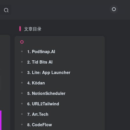
文章目录
文章目录
1. PodSnap.AI
1. PodSnap.AI
2. Tid Bits AI
2. Tid Bits AI
3. Lite: App Launcher
3. Lite: App Launcher
4. Kōdan
4. Kōdan
5. NotionScheduler
5. NotionScheduler
6. URL2Tailwind
6. URL2Tailwind
7. Art.Tech
7. Art.Tech
8. CodeFlow
8. CodeFlow