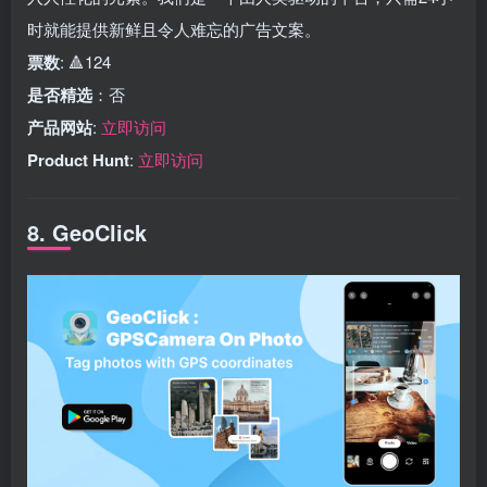
时就能提供新鲜且令人难忘的广告文案。
票数
: 🔺124
是否精选
：否
产品网站
:
立即访问
Product Hunt
:
立即访问
8. GeoClick