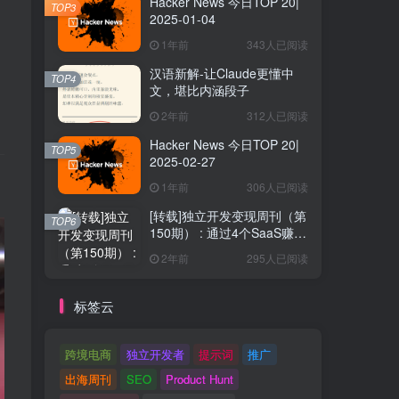
Hacker News 今日TOP 20|
TOP3
2025-01-04
1年前
343人已阅读
汉语新解-让Claude更懂中
TOP4
文，堪比内涵段子
2年前
312人已阅读
Hacker News 今日TOP 20|
TOP5
2025-02-27
1年前
306人已阅读
[转载]独立开发变现周刊（第
TOP6
150期） : 通过4个SaaS赚取
40万欧元
2年前
295人已阅读
标签云
跨境电商
独立开发者
提示词
推广
出海周刊
SEO
Product Hunt