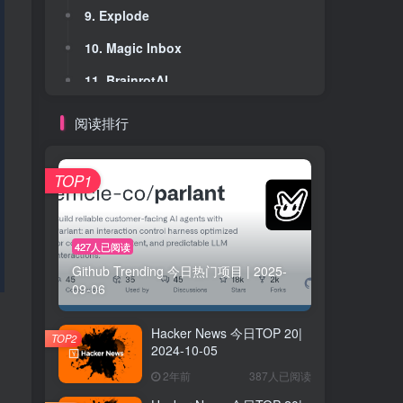
9. Explode
9. Explode
10. Magic Inbox
10. Magic Inbox
11. BrainrotAI
11. BrainrotAI
12. StractiAI
12. StractiAI
阅读排行
13. Linear Analytics & Reports by Screenful
13. Linear Analytics & Reports by Screenful
14. Liveblocks AI Copilots
14. Liveblocks AI Copilots
TOP1
15. Niya AI
15. Niya AI
16. Megan
16. Megan
427人已阅读
Github Trending 今日热门项目 | 2025-
17. My AI Trainer
17. My AI Trainer
09-06
18. Priciq
18. Priciq
Hacker News 今日TOP 20|
19. fivenines.io
19. fivenines.io
TOP2
2024-10-05
20. CreatorFlow
20. CreatorFlow
2年前
387人已阅读