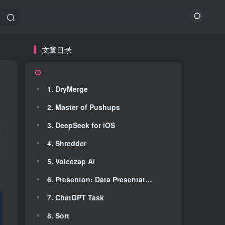
文章目录
文章目录
1. DryMerge
1. DryMerge
2. Master of Pushups
2. Master of Pushups
3. DeepSeek for iOS
3. DeepSeek for iOS
4. Shredder
4. Shredder
5. Voicezap AI
5. Voicezap AI
6. Presenton: Data Presentations
6. Presenton: Data Presentations
7. ChatGPT Task
7. ChatGPT Task
8. Sort
8. Sort