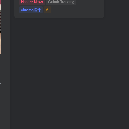
Hacker News
Github Trending
chrome插件
AI
性