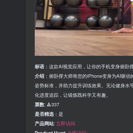
标语
：这款AI视觉应用，让你的手机变身俯卧
介绍
：俯卧撑大师将您的iPhone变身为AI
姿势标准，并助力提升训练效果。无论健身水
化进度追踪，让锻炼既科学又有趣。
票数
: 🔺337
是否精选
：是
产品网站
:
立即访问
Product Hunt
:
立即访问