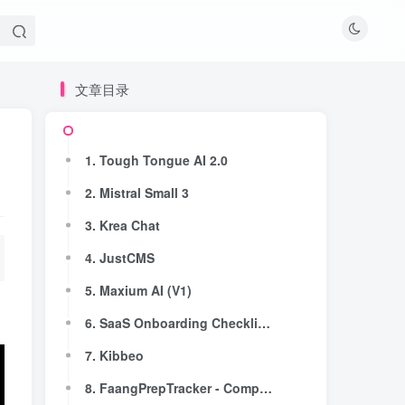
文章目录
文章目录
1. Tough Tongue AI 2.0
1. Tough Tongue AI 2.0
2. Mistral Small 3
2. Mistral Small 3
3. Krea Chat
3. Krea Chat
4. JustCMS
4. JustCMS
5. Maxium AI (V1)
5. Maxium AI (V1)
6. SaaS Onboarding Checklists
6. SaaS Onboarding Checklists
7. Kibbeo
7. Kibbeo
8. FaangPrepTracker - Company Wise Problems
8. FaangPrepTracker - Company Wise Problems