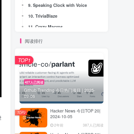
9. Speaking Clock with Voice
9. Speaking Clock with Voice
10. TriviaBlaze
10. TriviaBlaze
11. Crazy Macros
11. Crazy Macros
12. OptGpt
12. OptGpt
阅读排行
13. BoilerplateHunt
13. BoilerplateHunt
14. Social Media Growth Guide
14. Social Media Growth Guide
TOP1
15. Picky Eaters
15. Picky Eaters
16. Open WebUI
16. Open WebUI
427人已阅读
Github Trending 今日热门项目 | 2025-
17. TuneStory
17. TuneStory
09-06
18. Free TikTok Hashtag Generator
18. Free TikTok Hashtag Generator
Hacker News 今日TOP 20|
19. Prompt Zen
19. Prompt Zen
TOP2
2024-10-05
捷
20. Tunnel-IP.com
20. Tunnel-IP.com
2年前
387人已阅读