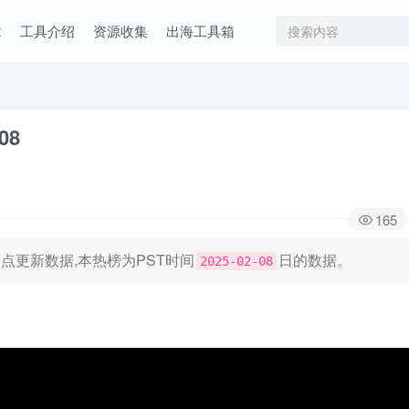
章
工具介绍
资源收集
出海工具箱
08
165
日凌晨0点更新数据,本热榜为PST时间
日的数据。
2025-02-08