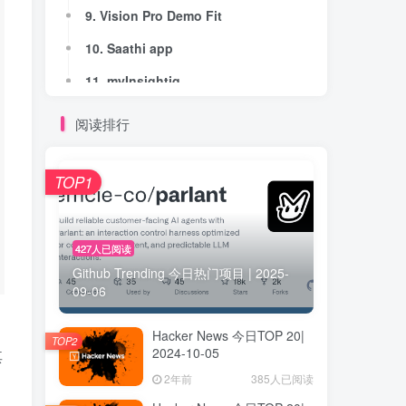
9. Vision Pro Demo Fit
9. Vision Pro Demo Fit
10. Saathi app
10. Saathi app
11. myInsightiq
11. myInsightiq
12. Evatt AI
12. Evatt AI
阅读排行
13. Doctranslate.io - Audio Translation
13. Doctranslate.io - Audio Translation
14. AudioToText.xyz
14. AudioToText.xyz
TOP1
15. Novagems
15. Novagems
16. NicheBay
16. NicheBay
427人已阅读
Github Trending 今日热门项目 | 2025-
17. AppsByLuke
17. AppsByLuke
09-06
18. AutoScripter AI
18. AutoScripter AI
Hacker News 今日TOP 20|
19. FigwebX
19. FigwebX
TOP2
2024-10-05
其
20. Influway
20. Influway
2年前
385人已阅读