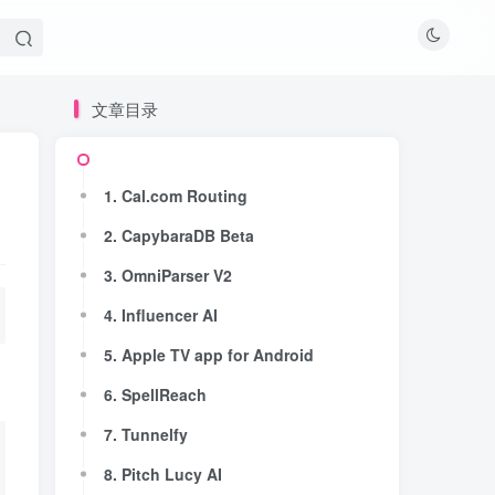
文章目录
文章目录
1. Cal.com Routing
1. Cal.com Routing
2. CapybaraDB Beta
2. CapybaraDB Beta
3. OmniParser V2
3. OmniParser V2
4. Influencer AI
4. Influencer AI
5. Apple TV app for Android
5. Apple TV app for Android
6. SpellReach
6. SpellReach
7. Tunnelfy
7. Tunnelfy
8. Pitch Lucy AI
8. Pitch Lucy AI