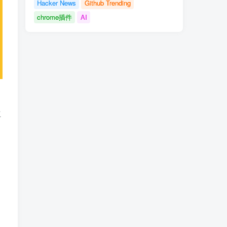
Hacker News
Github Trending
chrome插件
AI
立