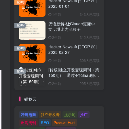
Hacker News 今日TOP 20|
TOP3
2025-01-04
1年前
343人已阅读
汉语新解-让Claude更懂中
TOP4
文，堪比内涵段子
2年前
312人已阅读
Hacker News 今日TOP 20|
TOP5
2025-02-27
1年前
306人已阅读
[转载]独立开发变现周刊（第
TOP6
150期） : 通过4个SaaS赚取
40万欧元
2年前
295人已阅读
标签云
跨境电商
独立开发者
提示词
推广
出海周刊
SEO
Product Hunt