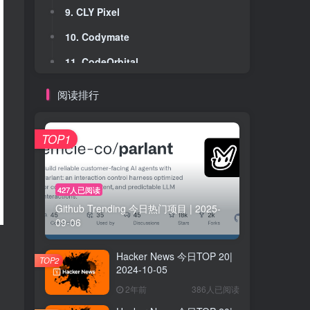
9. CLY Pixel
9. CLY Pixel
10. Codymate
10. Codymate
11. CodeOrbital
11. CodeOrbital
12. OneFin
12. OneFin
阅读排行
13. XFA
13. XFA
14. eu/acc: European Accelerationism
14. eu/acc: European Accelerationism
TOP1
15. GUDSHO
15. GUDSHO
16. HeadshotPhoto : Headshots Generator
16. HeadshotPhoto : Headshots Generator
427人已阅读
Github Trending 今日热门项目 | 2025-
17. API Labz - Deep research
17. API Labz - Deep research
09-06
18. Recooty AI
18. Recooty AI
Hacker News 今日TOP 20|
19. Lexo
19. Lexo
TOP2
2024-10-05
20. JobQuest Resume Copilot
20. JobQuest Resume Copilot
2年前
386人已阅读