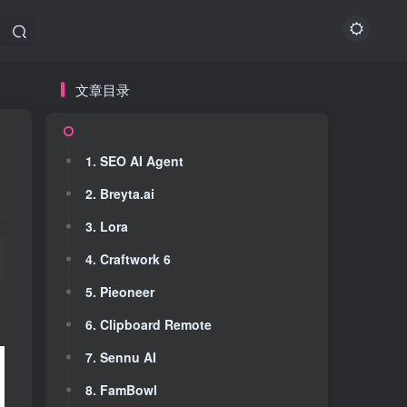
文章目录
文章目录
1. SEO AI Agent
1. SEO AI Agent
2. Breyta.ai
2. Breyta.ai
3. Lora
3. Lora
4. Craftwork 6
4. Craftwork 6
5. Pieoneer
5. Pieoneer
6. Clipboard Remote
6. Clipboard Remote
7. Sennu AI
7. Sennu AI
8. FamBowl
8. FamBowl