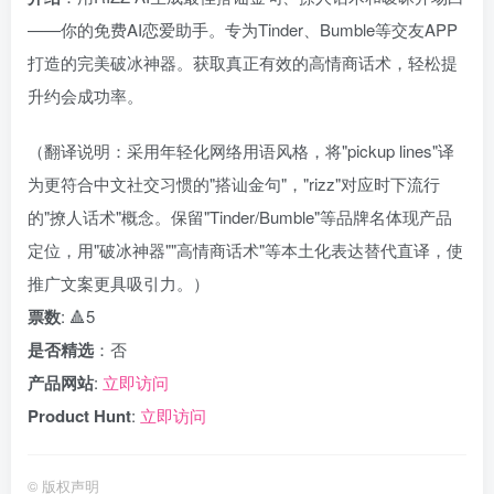
——你的免费AI恋爱助手。专为Tinder、Bumble等交友APP
打造的完美破冰神器。获取真正有效的高情商话术，轻松提
升约会成功率。
（翻译说明：采用年轻化网络用语风格，将"pickup lines"译
为更符合中文社交习惯的"搭讪金句"，"rizz"对应时下流行
的"撩人话术"概念。保留"Tinder/Bumble"等品牌名体现产品
定位，用"破冰神器""高情商话术"等本土化表达替代直译，使
推广文案更具吸引力。）
票数
: 🔺5
是否精选
：否
产品网站
:
立即访问
Product Hunt
:
立即访问
©
版权声明