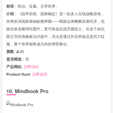
标语
：统治。征服。主宰世界。
介绍
：《战争前线：国家崛起》是一款多人在线战略游戏，
你将扮演国家领袖纵横捭阖——既能运筹帷幄发展经济，也
能合纵连横缔结盟约，更可铁血征战开疆拓土。在这个由玩
家主导的地缘政治沙盘中，无论是通过外交斡旋还是武力征
服，整个世界都将成为你的博弈舞台。
票数
: 🔺26
是否精选
：否
产品网站
:
立即访问
Product Hunt
:
立即访问
10. Mindbook Pro