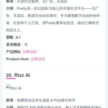
标语
：开源社交媒体。无广告，无追踪
介绍
：Postly是一款以隐私为核心的开源社交平台——无广
告、无追踪，数据完全由你掌控。专为重视数字自由的创作
者、社群和个人打造。用Postly重掌信息流，做自己网络空
间的主人。
票数
: 🔺5
是否精选
：否
产品网站
:
立即访问
Product Hunt
:
立即访问
20. Rizz AI
标语
：免费搭讪话术生成器 & 约会聊天助手
介绍
：用RIZZ AI生成最佳搭讪金句、撩人话术和暧昧开场白