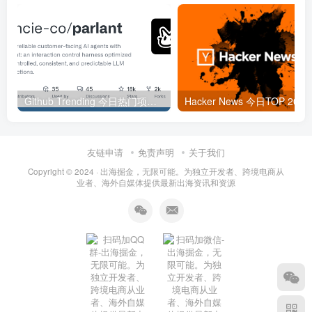
Github Trending 今日热门项目 | 2025-09-06
Hacker
友链申请
免责声明
关于我们
Copyright © 2024 ·
出海掘金，无限可能。为独立开发者、跨境电商从
业者、海外自媒体提供最新出海资讯和资源