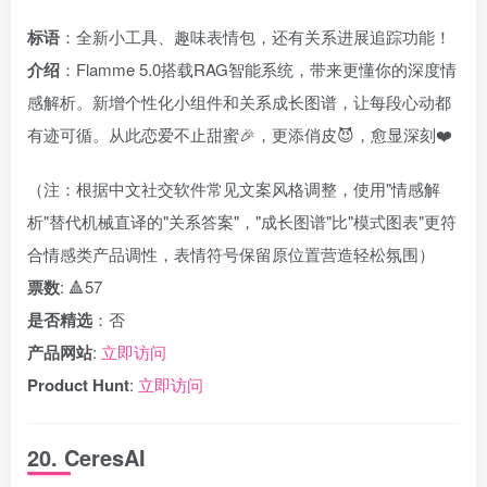
标语
：全新小工具、趣味表情包，还有关系进展追踪功能！
介绍
：Flamme 5.0搭载RAG智能系统，带来更懂你的深度情
感解析。新增个性化小组件和关系成长图谱，让每段心动都
有迹可循。从此恋爱不止甜蜜🎉，更添俏皮😈，愈显深刻❤️
（注：根据中文社交软件常见文案风格调整，使用"情感解
析"替代机械直译的"关系答案"，"成长图谱"比"模式图表"更符
合情感类产品调性，表情符号保留原位置营造轻松氛围）
票数
: 🔺57
是否精选
：否
产品网站
:
立即访问
Product Hunt
:
立即访问
20. CeresAI