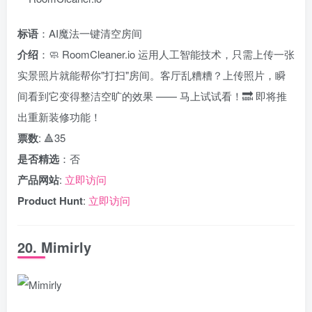
标语
：AI魔法一键清空房间
介绍
：🧼 RoomCleaner.io 运用人工智能技术，只需上传一张
实景照片就能帮你"打扫"房间。客厅乱糟糟？上传照片，瞬
间看到它变得整洁空旷的效果 —— 马上试试看！🔜 即将推
出重新装修功能！
票数
: 🔺35
是否精选
：否
产品网站
:
立即访问
Product Hunt
:
立即访问
20. Mimirly