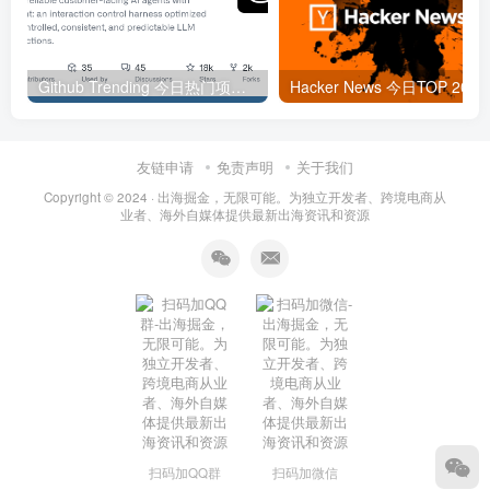
Github Trending 今日热门项目 | 2025-09-06
Hacker
友链申请
免责声明
关于我们
Copyright © 2024 ·
出海掘金，无限可能。为独立开发者、跨境电商从
业者、海外自媒体提供最新出海资讯和资源
扫码加QQ群
扫码加微信