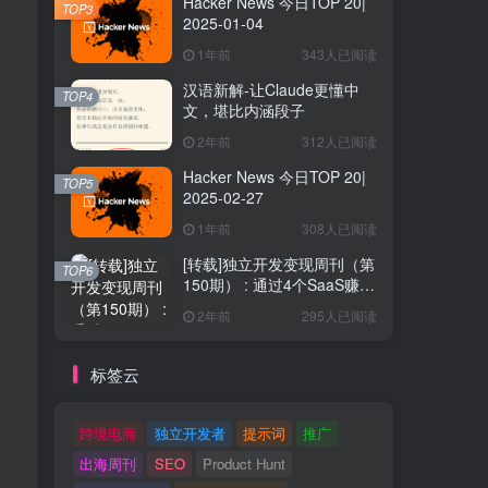
Hacker News 今日TOP 20|
TOP3
2025-01-04
1年前
343人已阅读
汉语新解-让Claude更懂中
TOP4
文，堪比内涵段子
2年前
312人已阅读
Hacker News 今日TOP 20|
TOP5
2025-02-27
1年前
308人已阅读
[转载]独立开发变现周刊（第
TOP6
150期） : 通过4个SaaS赚取
40万欧元
2年前
295人已阅读
标签云
跨境电商
独立开发者
提示词
推广
出海周刊
SEO
Product Hunt