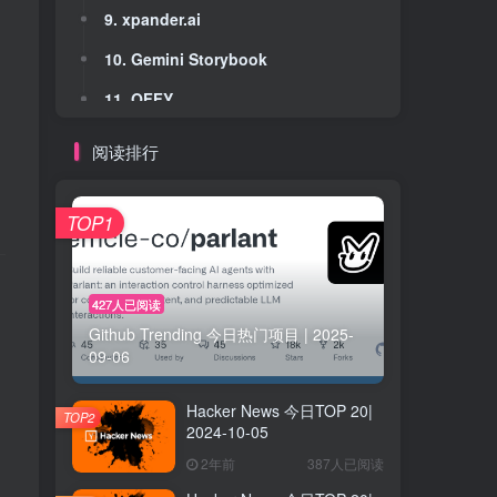
9. xpander.ai
9. xpander.ai
10. Gemini Storybook
10. Gemini Storybook
11. OFFY
11. OFFY
12. Roomsy
12. Roomsy
阅读排行
13. Deskrib.Ai
13. Deskrib.Ai
14. Kreatli
14. Kreatli
TOP1
15. Melder - AI for Excel
15. Melder - AI for Excel
16. GPT-5
16. GPT-5
427人已阅读
Github Trending 今日热门项目 | 2025-
17. Athena
17. Athena
09-06
18. RapidNative
18. RapidNative
Hacker News 今日TOP 20|
19. Ductts
19. Ductts
TOP2
2024-10-05
20. Transync AI
20. Transync AI
2年前
387人已阅读