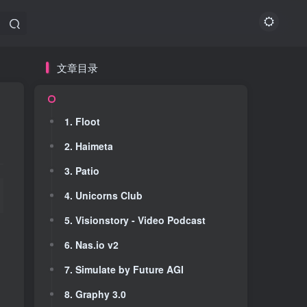
文章目录
文章目录
1. Floot
1. Floot
2. Haimeta
2. Haimeta
3. Patio
3. Patio
4. Unicorns Club
4. Unicorns Club
5. Visionstory - Video Podcast
5. Visionstory - Video Podcast
6. Nas.io v2
6. Nas.io v2
7. Simulate by Future AGI
7. Simulate by Future AGI
8. Graphy 3.0
8. Graphy 3.0