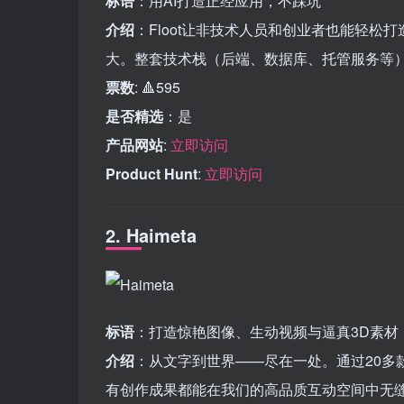
标语
：用AI打造正经应用，不踩坑
介绍
：Floot让非技术人员和创业者也能轻
大。整套技术栈（后端、数据库、托管服务等
票数
: 🔺595
是否精选
：是
产品网站
:
立即访问
Product Hunt
:
立即访问
2. Haimeta
标语
：打造惊艳图像、生动视频与逼真3D素材
介绍
：从文字到世界——尽在一处。通过20多
有创作成果都能在我们的高品质互动空间中无