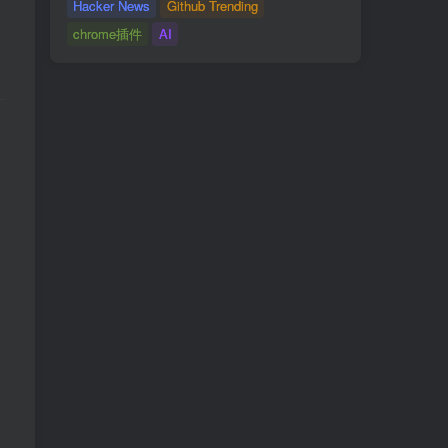
Hacker News
Github Trending
chrome插件
AI