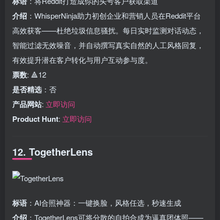
标语
：将Reddit打造成你的头号客户获取渠道
介绍
：WhisperNinja助力初创企业和营销人员在Reddit平台
高效获客——杜绝垃圾信息骚扰。每日实时监测对话动态，
智能过滤无效噪音，并自动撰写真实自然的人工风格回复，
有效提升潜在客户转化与用户互动参与度。
票数
: 🔺12
是否精选
：否
产品网站
:
立即访问
Product Hunt
:
立即访问
12. TogetherLens
标语
：AI合照神器：一键换脸，风格任选，秒速生成
介绍
：TogetherLens可将分散的自拍合成为逼真团体照——