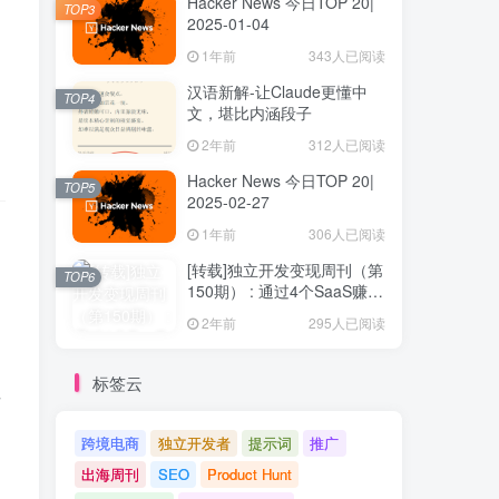
Hacker News 今日TOP 20|
TOP3
2025-01-04
1年前
343人已阅读
汉语新解-让Claude更懂中
TOP4
文，堪比内涵段子
2年前
312人已阅读
Hacker News 今日TOP 20|
TOP5
2025-02-27
1年前
306人已阅读
[转载]独立开发变现周刊（第
TOP6
150期） : 通过4个SaaS赚取
40万欧元
2年前
295人已阅读
标签云
性
跨境电商
独立开发者
提示词
推广
出海周刊
SEO
Product Hunt