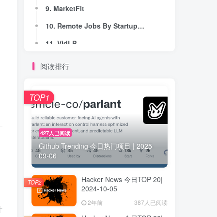
9. MarketFit
9. MarketFit
10. Remote Jobs By Startupvisors
10. Remote Jobs By Startupvisors
11. VidLP
11. VidLP
12. Pastors.ai
12. Pastors.ai
阅读排行
13. Orito
13. Orito
14. Fundreef
14. Fundreef
TOP1
15. Quinnsy
15. Quinnsy
16. HeadshotCam™
16. HeadshotCam™
427人已阅读
Github Trending 今日热门项目 | 2025-
17. toolbrew
17. toolbrew
09-06
18. HunyuanImage 3.0
18. HunyuanImage 3.0
Hacker News 今日TOP 20|
19. AI Polaroid Generator by AI Photoshoot
19. AI Polaroid Generator by AI Photoshoot
TOP2
2024-10-05
20. Banana Prompts
20. Banana Prompts
2年前
387人已阅读
什