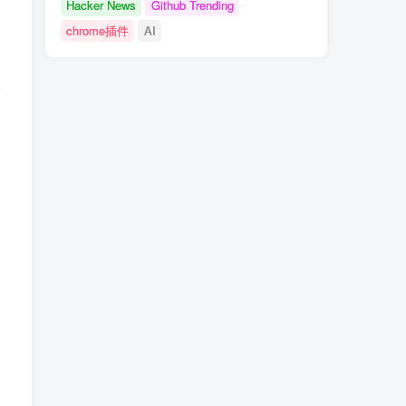
Hacker News
Github Trending
chrome插件
AI