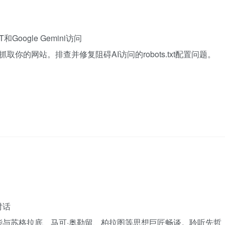
和Google Gemini访问
否抓取你的网站。排查并修复阻碍AI访问的robots.txt配置问题。
对话
能与苏格拉底、马可·奥勒留、柏拉图等思想巨匠畅谈。聆听先哲