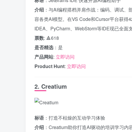
标语
：JetBrains IDE 快速开源AI编程助手
介绍
：与AI编程搭档并肩作战：编码、调试、部署
容各类AI模型。在VS Code和Cursor平台获得4
IDEA、PyCharm、WebStorm等IDE现已全
票数
: 🔺618
是否精选
：是
产品网站
:
立即访问
Product Hunt
:
立即访问
2. Creatium
标语
：打造不枯燥的互动学习体验
介绍
：Creatium助你打造AI驱动的培训