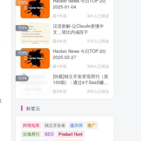
Hacker News 今日TOP 20|
TOP3
2025-01-04
1年前
341人已阅读
汉语新解-让Claude更懂中
TOP4
文，堪比内涵段子
2年前
312人已阅读
Hacker News 今日TOP 20|
TOP5
2025-02-27
1年前
304人已阅读
[转载]独立开发变现周刊（第
TOP6
150期） : 通过4个SaaS赚取
40万欧元
2年前
295人已阅读
效
标签云
跨境电商
独立开发者
提示词
推广
出海周刊
SEO
Product Hunt