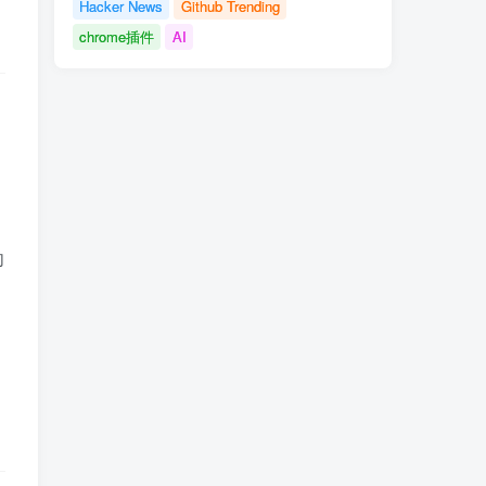
Hacker News
Github Trending
chrome插件
AI
向