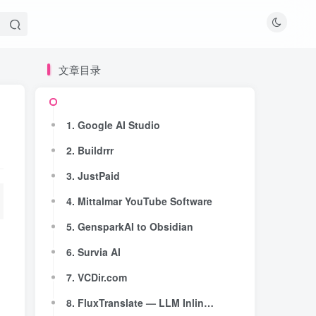
文章目录
文章目录
1. Google AI Studio
1. Google AI Studio
2. Buildrrr
2. Buildrrr
3. JustPaid
3. JustPaid
4. Mittalmar YouTube Software
4. Mittalmar YouTube Software
5. GensparkAI to Obsidian
5. GensparkAI to Obsidian
6. Survia AI
6. Survia AI
7. VCDir.com
7. VCDir.com
8. FluxTranslate — LLM Inline Translator
8. FluxTranslate — LLM Inline Translator