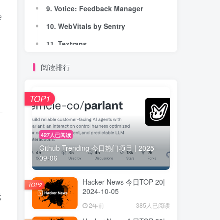
9. Votice: Feedback Manager
9. Votice: Feedback Manager
会
10. WebVitals by Sentry
10. WebVitals by Sentry
。
11. Textrans
11. Textrans
12. Urabin
12. Urabin
阅读排行
13. mann
13. mann
14. MapSwitch
14. MapSwitch
TOP1
15. Taskit
15. Taskit
16. PostSmithAI — AI-Powered LinkedIn Posts
16. PostSmithAI — AI-Powered LinkedIn Posts
427人已阅读
Github Trending 今日热门项目 | 2025-
17. InsightSnap
17. InsightSnap
09-06
18. Negator
18. Negator
Hacker News 今日TOP 20|
19. MindGarden
19. MindGarden
TOP2
2024-10-05
元
20. Balance
20. Balance
2年前
385人已阅读