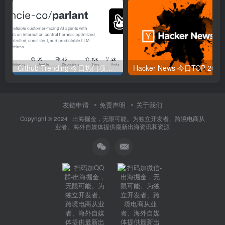
Github Trending 今日热门项目 | 2025-09-06
Hacker
友链申请
免责声明
关于我们
Copyright © 2024 ·
出海掘金，无限可能。为独立开发者、跨境电商从
业者、海外自媒体提供最新出海资讯和资源