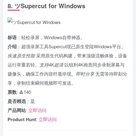
8. ツSupercut for Windows
标语
：轻松录屏，Windows自带神器。
介绍
：超强录屏工具Supercut现已原生登陆Windows平台。
疾速原生性能
采用原生代码构建，带来顶级流畅体验，设备
运行举重若轻。
支持4K超清
以锐利4K画质同步录制屏幕与
摄像头，确保工作内容纤毫毕现。
即时分享
无需等待即刻分
享，录制结束瞬间视频即可发送。
票数
: 🔺140
是否精选
：是
产品网站
:
立即访问
Product Hunt
:
立即访问