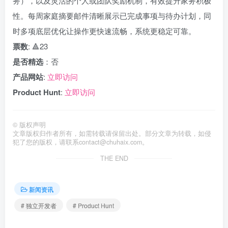
务），以及灵活的个人或团队奖励机制，有效提升家务积极
性。每周家庭摘要邮件清晰展示已完成事项与待办计划，同
时多项底层优化让操作更快速流畅，系统更稳定可靠。
票数
: 🔺23
是否精选
：否
产品网站
:
立即访问
Product Hunt
:
立即访问
©
版权声明
文章版权归作者所有，如需转载请保留出处。部分文章为转载，如侵
犯了您的版权，请联系
contact@chuhaix.com
。
THE END
新闻资讯
# 独立开发者
# Product Hunt