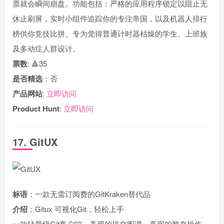
票就会瞬间崩盘。功能包括：严格的应用程序锁定以阻止无
休止刷屏，实时小组件追踪你的专注帝国，以及机器人排行
榜供你竞技比拼。专为觉得普通计时器枯燥的学生、上班族
及多动症人群设计。
票数
: 🔺35
是否精选
：否
产品网站
:
立即访问
Product Hunt
:
立即访问
17. GitUX
标语
：一款无需订阅费的GitKraken替代品
介绍
：Gitux 可视化Git，轻松上手
一款轻量级Git客户端。美观的提交图谱、直观的暂存操作、