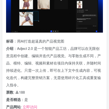
标语
：用AI打造超逼真的产品视觉图
介绍
：Adject 2.0 是一个智能产品工坊，品牌可以在无限创
意流程中创建、编辑并迭代产品视觉。与零散生成不同，产
品、模特、编辑、视频和素材在项目内保持关联，并随时间
持续进化。只需一次上传，即可在上下文中生成内容，可视
化迭代，构建完整营销方案，无需使用碎片化工具或重复输
入指令。
票数
: 🔺188
是否精选
：是
产品网站
:
立即访问