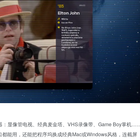
神器：显像管电视、经典麦金塔、VHS录像带、Game Boy掌机…
都能用，还能把程序坞换成经典Mac或Windows风格，连截屏