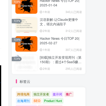
Hacker News 今日TOP 20|
TOP3
2025-01-04
1年前
343人已阅读
汉语新解-让Claude更懂中
TOP4
文，堪比内涵段子
2年前
312人已阅读
Hacker News 今日TOP 20|
TOP5
2025-02-27
1年前
307人已阅读
[转载]独立开发变现周刊（第
TOP6
150期） : 通过4个SaaS赚取
40万欧元
2年前
295人已阅读
标签云
跨境电商
独立开发者
提示词
推广
出海周刊
SEO
Product Hunt