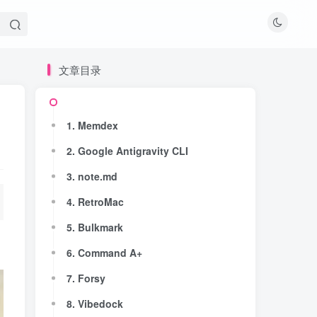
文章目录
文章目录
1. Memdex
1. Memdex
2. Google Antigravity CLI
2. Google Antigravity CLI
3. note.md
3. note.md
4. RetroMac
4. RetroMac
5. Bulkmark
5. Bulkmark
6. Command A+
6. Command A+
7. Forsy
7. Forsy
8. Vibedock
8. Vibedock