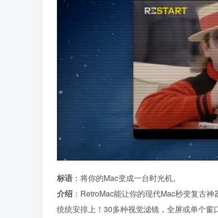
标语
：将你的Mac变成一台时光机。
介绍
：RetroMac能让你的现代Mac秒变复古
统统安排上！30多种视觉滤镜，全屏或单个窗口