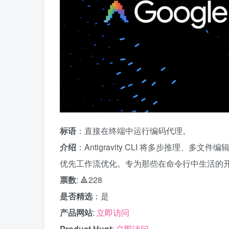
标语
：直接在终端中运行编码代理。
介绍
：Antigravity CLI 将多步推理
优先工作流优化。专为那些在命令行中生活的
票数
: 🔺228
是否精选
：是
产品网站
:
立即访问
Product Hunt
:
立即访问