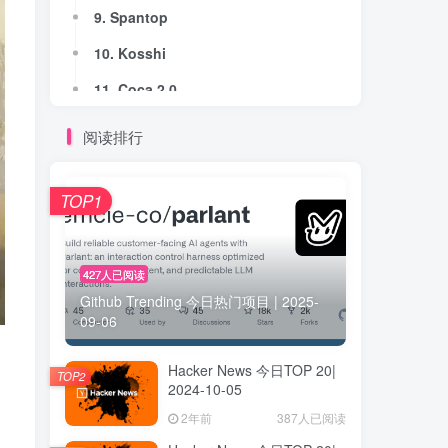
9. Spantop
9. Spantop
10. Kosshi
10. Kosshi
11. Coca 2.0
11. Coca 2.0
12. SignalLEMO - Ai Outreach Made Simple
12. SignalLEMO - Ai Outreach Made Simple
阅读排行
13. Area Contrast Checker
13. Area Contrast Checker
14. Finderlock
14. Finderlock
TOP1
15. Vibegrowing AI
15. Vibegrowing AI
16. Krater
16. Krater
427人已阅读
Github Trending 今日热门项目 | 2025-
17. SemanticGuard
17. SemanticGuard
09-06
18. Iterar.io
18. Iterar.io
Hacker News 今日TOP 20|
19. TheLaTeXLab
19. TheLaTeXLab
TOP2
2024-10-05
、
20. Gello
20. Gello
2年前
387人已阅读