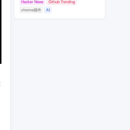
Hacker News
Github Trending
chrome插件
AI
盘