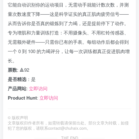
它能自动识别你的运动项目，无需动手就能计数次数，并测
量次数速度下降——这是科学证实的真正肌肉疲劳信号——
从而告诉你是否真的锻炼到了力竭，还是提前停下了动作。
专为增肌和力量训练打造：不用摄像头、不用杠铃传感器、
无需额外硬件——只需你已有的手表。每组动作后都会得到
一个 0 到 100 的力竭评分，让每一次训练都真正促进肌肉增
长。
票数
: 🔺92
是否精选
：是
产品网站
:
立即访问
Product Hunt
:
立即访问
©
版权声明
文章版权归作者所有，如需转载请保留出处。部分文章为转载，如侵
犯了您的版权，请联系
contact@chuhaix.com
。
THE END