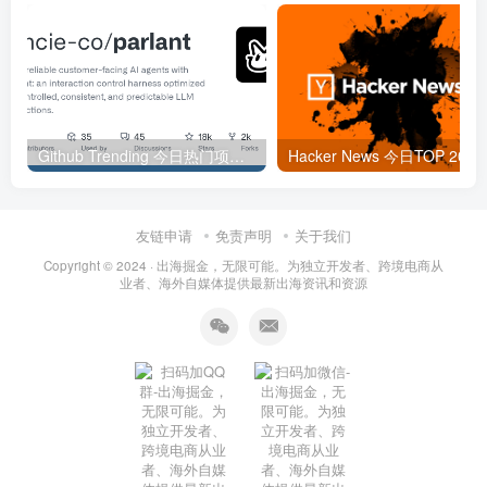
Github Trending 今日热门项目 | 2025-09-06
Hacker
友链申请
免责声明
关于我们
Copyright © 2024 ·
出海掘金，无限可能。为独立开发者、跨境电商从
业者、海外自媒体提供最新出海资讯和资源