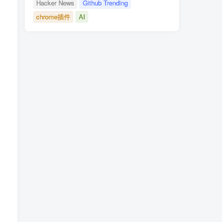
Hacker News
Github Trending
chrome插件
AI