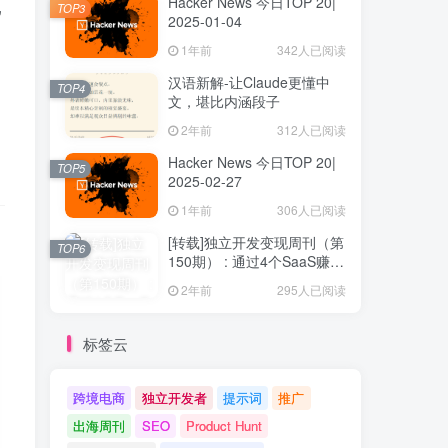
Hacker News 今日TOP 20|
己
TOP3
2025-01-04
1年前
342人已阅读
汉语新解-让Claude更懂中
TOP4
文，堪比内涵段子
2年前
312人已阅读
Hacker News 今日TOP 20|
TOP5
2025-02-27
1年前
306人已阅读
[转载]独立开发变现周刊（第
TOP6
150期） : 通过4个SaaS赚取
40万欧元
2年前
295人已阅读
标签云
跨境电商
独立开发者
提示词
推广
出海周刊
SEO
Product Hunt