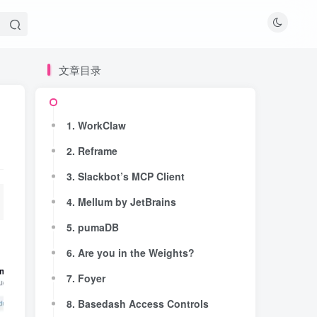
文章目录
文章目录
1. WorkClaw
1. WorkClaw
2. Reframe
2. Reframe
3. Slackbot’s MCP Client
3. Slackbot’s MCP Client
4. Mellum by JetBrains
4. Mellum by JetBrains
5. pumaDB
5. pumaDB
6. Are you in the Weights?
6. Are you in the Weights?
7. Foyer
7. Foyer
8. Basedash Access Controls
8. Basedash Access Controls