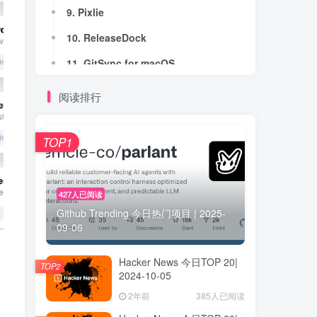
9. Pixlie
9. Pixlie
10. ReleaseDock
10. ReleaseDock
11. GitSync for macOS
11. GitSync for macOS
12. TokenOps by Lovie
12. TokenOps by Lovie
阅读排行
13. UISqueezy
13. UISqueezy
14. Inksightful
14. Inksightful
TOP1
15. LocalForge
15. LocalForge
16. Free AI Image Upscaler
16. Free AI Image Upscaler
427人已阅读
Github Trending 今日热门项目 | 2025-
17. LeGink Creator
17. LeGink Creator
09-06
18. Zenith Hosting
18. Zenith Hosting
Hacker News 今日TOP 20|
19. Math Shield - Focus & Unlock
19. Math Shield - Focus & Unlock
TOP2
2024-10-05
20. Cutio
20. Cutio
2年前
385人已阅读