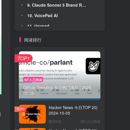
9. Claude Sonnet 5 Brand Report
9. Claude Sonnet 5 Brand Report
10. VoicePad AI
10. VoicePad AI
11. tinypad
11. tinypad
12. NotientAI
12. NotientAI
阅读排行
13. Codeswtch
13. Codeswtch
14. Magnut AI
14. Magnut AI
TOP1
15. Serca
15. Serca
16. Proofling
16. Proofling
427人已阅读
Github Trending 今日热门项目 | 2025-
17. Profit Bid
17. Profit Bid
09-06
18. Profit Router
18. Profit Router
Hacker News 今日TOP 20|
19. StaffEngineer
19. StaffEngineer
TOP2
2024-10-05
能
20. AI Brand Kits
20. AI Brand Kits
2年前
387人已阅读