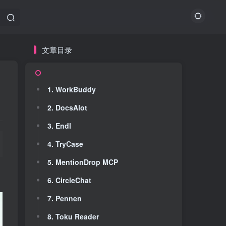
文章目录
文章目录
1. WorkBuddy
1. WorkBuddy
2. DocsAlot
2. DocsAlot
3. Endl
3. Endl
4. TryCase
4. TryCase
5. MentionDrop MCP
5. MentionDrop MCP
6. CircleChat
6. CircleChat
7. Pennen
7. Pennen
8. Toku Reader
8. Toku Reader