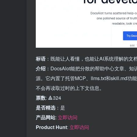
标语
：既能让人看懂，也能让AI系统理解的文
介绍
：DocsAlot能把分散的帮助中心文章
源。它内置了托管MCP、llms.txt和skil
不会再读取过时的上下文信息。
票数
: 🔺324
是否精选
：是
产品网站
:
立即访问
Product Hunt
:
立即访问