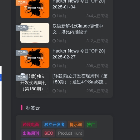
Hacker News 今日TOP 20|
TOP3
2025-01-04
1年前
344人已阅读
汉语新解-让Claude更懂中
TOP4
文，堪比内涵段子
2年前
312人已阅读
Hacker News 今日TOP 20|
TOP5
2025-02-27
1年前
308人已阅读
[转载]独立开发变现周刊（第
TOP6
150期） : 通过4个SaaS赚取
40万欧元
2年前
295人已阅读
标签云
跨境电商
独立开发者
提示词
推广
出海周刊
SEO
Product Hunt