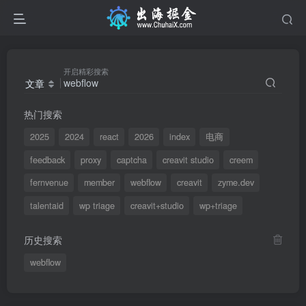
开启精彩搜索
文章
热门搜索
2025
2024
react
2026
index
电商
feedback
proxy
captcha
creavit studio
creem
fernvenue
member
webflow
creavit
zyme.dev
talentaid
wp triage
creavit+studio
wp+triage
历史搜索
webflow