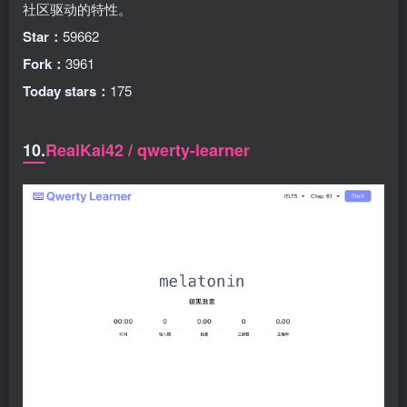
社区驱动的特性。
Star：
59662
Fork：
3961
Today stars：
175
10.
RealKai42 / qwerty-learner