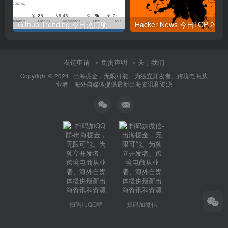
Github Trending 今日热门项目 | 2025-09-06
Hacker
友链申请
免责声明
关于我们
Copyright © 2024 ·
出海掘金，无限可能。为独立开发者、跨境电商从
业者、海外自媒体提供最新出海资讯和资源
扫码加QQ群
扫码加微信