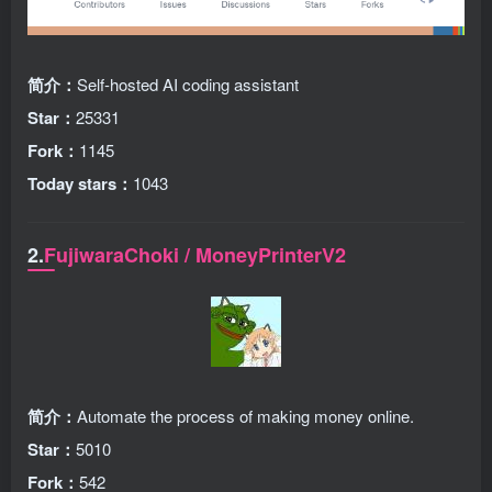
简介：
Self-hosted AI coding assistant
Star：
25331
Fork：
1145
Today stars：
1043
2.
FujiwaraChoki / MoneyPrinterV2
简介：
Automate the process of making money online.
Star：
5010
Fork：
542