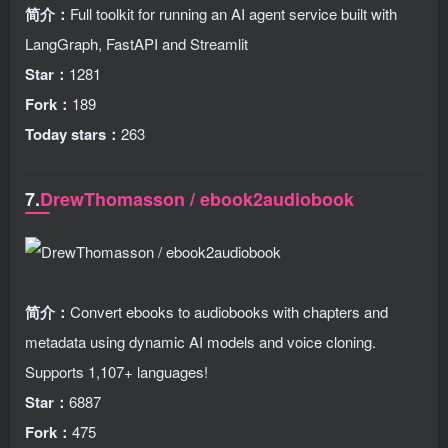
简介：
Full toolkit for running an AI agent service built with
LangGraph, FastAPI and Streamlit
Star：
1281
Fork：
189
Today stars：
263
7.
DrewThomasson / ebook2audiobook
简介：
Convert ebooks to audiobooks with chapters and
metadata using dynamic AI models and voice cloning.
Supports 1,107+ languages!
Star：
6887
Fork：
475