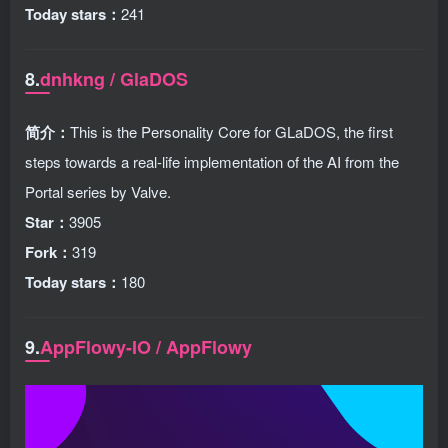
Today stars：
241
8.
dnhkng / GlaDOS
简介：
This is the Personality Core for GLaDOS, the first
steps towards a real-life implementation of the AI from the
Portal series by Valve.
Star：
3905
Fork：
319
Today stars：
180
9.
AppFlowy-IO / AppFlowy