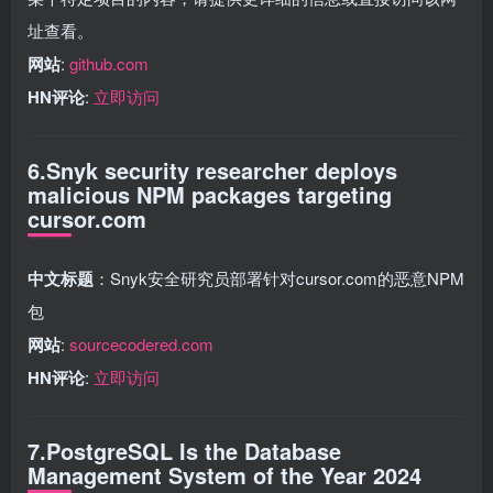
址查看。
网站
:
github.com
HN评论
:
立即访问
6.Snyk security researcher deploys
malicious NPM packages targeting
cursor.com
中文标题
：Snyk安全研究员部署针对cursor.com的恶意NPM
包
网站
:
sourcecodered.com
HN评论
:
立即访问
7.PostgreSQL Is the Database
Management System of the Year 2024