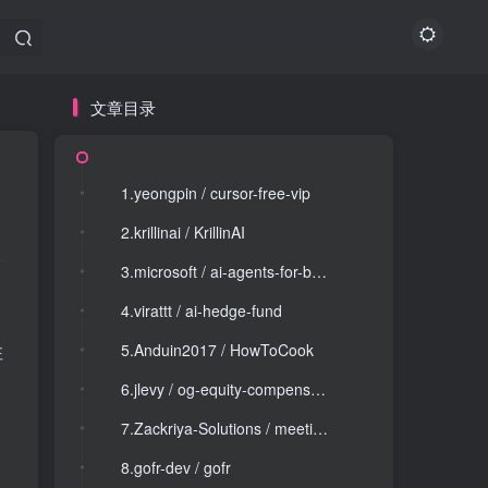
文章目录
文章目录
1.yeongpin / cursor-free-vip
1.yeongpin / cursor-free-vip
2.krillinai / KrillinAI
2.krillinai / KrillinAI
3.microsoft / ai-agents-for-beginners
3.microsoft / ai-agents-for-beginners
4.virattt / ai-hedge-fund
4.virattt / ai-hedge-fund
注
5.Anduin2017 / HowToCook
5.Anduin2017 / HowToCook
6.jlevy / og-equity-compensation
6.jlevy / og-equity-compensation
7.Zackriya-Solutions / meeting-minutes
7.Zackriya-Solutions / meeting-minutes
8.gofr-dev / gofr
8.gofr-dev / gofr