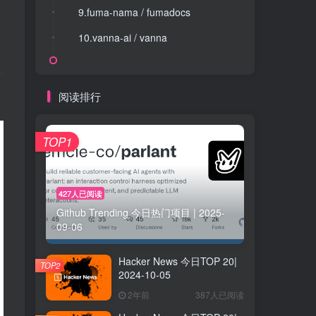
9.fuma-nama / fumadocs
9.fuma-nama / fumadocs
10.vanna-ai / vanna
10.vanna-ai / vanna
阅读排行
TOP1
427人已阅读
Github Trending 今日热门项目 | 2025-
09-06
Hacker News 今日TOP 20|
TOP2
2024-10-05
2年前
387人已阅读