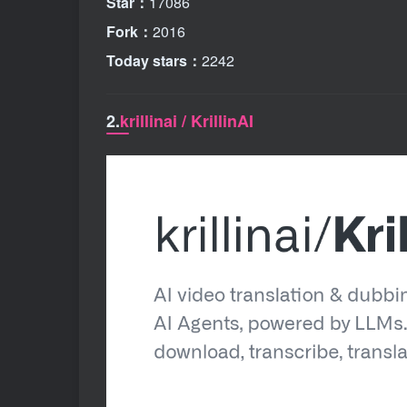
Star：
17086
Fork：
2016
Today stars：
2242
2.
krillinai / KrillinAI