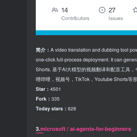
简介：
A video translation and dubbing tool po
one-click full-process deployment. It can gene
Shorts. 基于AI大模型的视频翻译和配音
哩哔哩，视频号，TikTok，Youtube Shorts
Star：
4501
Fork：
335
Today stars：
628
3.
microsoft / ai-agents-for-beginners