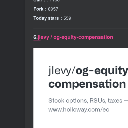
Fork：
8957
Today stars：
559
6.
jlevy / og-equity-compensation