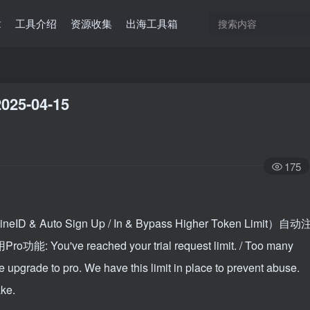
章
工具介绍
资源收集
出海工具箱
025-04-15
175
hineID & Auto Sign Up / In & Bypass Higher Token Limit）自动
ou've reached your trial request limit. / Too many
e upgrade to pro. We have this limit in place to prevent abuse.
ake.