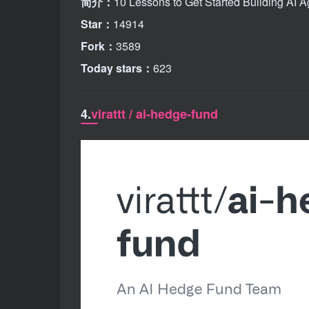
简介：
10 Lessons to Get Started Building AI A
Star：
14914
Fork：
3589
Today stars：
623
4.
virattt / ai-hedge-fund