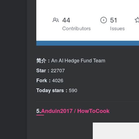
简介：
An AI Hedge Fund Team
Star：
22707
Fork：
4026
Today stars：
590
5.
Anduin2017 / HowToCook