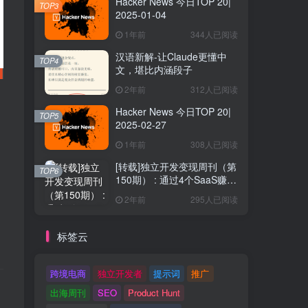
Hacker News 今日TOP 20|
TOP3
2025-01-04
1年前
344人已阅读
汉语新解-让Claude更懂中
TOP4
文，堪比内涵段子
2年前
312人已阅读
Hacker News 今日TOP 20|
TOP5
2025-02-27
1年前
308人已阅读
[转载]独立开发变现周刊（第
TOP6
150期） : 通过4个SaaS赚取
40万欧元
2年前
295人已阅读
标签云
跨境电商
独立开发者
提示词
推广
出海周刊
SEO
Product Hunt