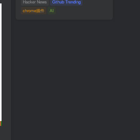
Hacker News
Github Trending
chrome插件
AI