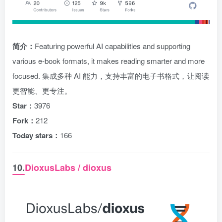
简介：
Featuring powerful AI capabilities and supporting
various e-book formats, it makes reading smarter and more
focused. 集成多种 AI 能力，支持丰富的电子书格式，让阅读
更智能、更专注。
Star：
3976
Fork：
212
Today stars：
166
10.
DioxusLabs / dioxus