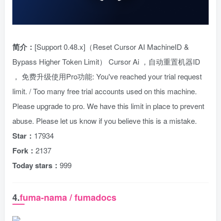
简介：
[Support 0.48.x]（Reset Cursor AI MachineID &
Bypass Higher Token Limit） Cursor Ai ，自动重置机器ID
， 免费升级使用Pro功能: You've reached your trial request
limit. / Too many free trial accounts used on this machine.
Please upgrade to pro. We have this limit in place to prevent
abuse. Please let us know if you believe this is a mistake.
Star：
17934
Fork：
2137
Today stars：
999
4.
fuma-nama / fumadocs