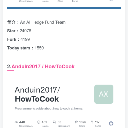
简介：
An AI Hedge Fund Team
Star：
24076
Fork：
4199
Today stars：
1559
2.
Anduin2017 / HowToCook