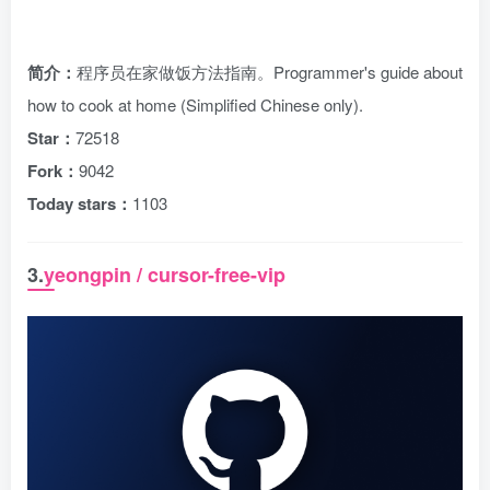
简介：
程序员在家做饭方法指南。Programmer's guide about
how to cook at home (Simplified Chinese only).
Star：
72518
Fork：
9042
Today stars：
1103
3.
yeongpin / cursor-free-vip