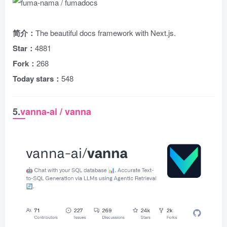
简介：
The beautiful docs framework with Next.js.
Star：
4881
Fork：
268
Today stars：
548
5.
vanna-ai / vanna