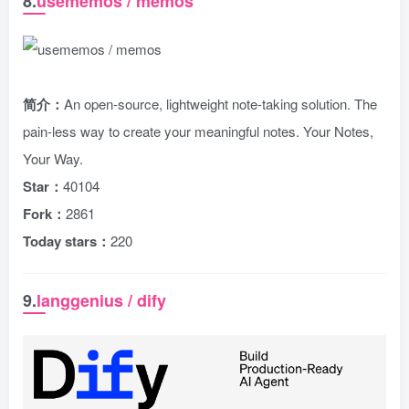
8.
usememos / memos
简介：
An open-source, lightweight note-taking solution. The
pain-less way to create your meaningful notes. Your Notes,
Your Way.
Star：
40104
Fork：
2861
Today stars：
220
9.
langgenius / dify