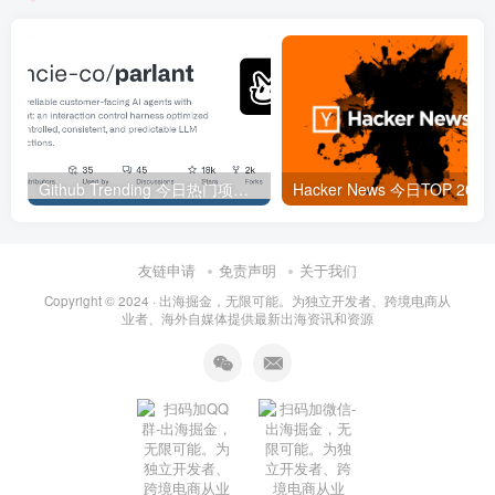
Github Trending 今日热门项目 | 2025-09-06
Hacker
友链申请
免责声明
关于我们
Copyright © 2024 ·
出海掘金，无限可能。为独立开发者、跨境电商从
业者、海外自媒体提供最新出海资讯和资源