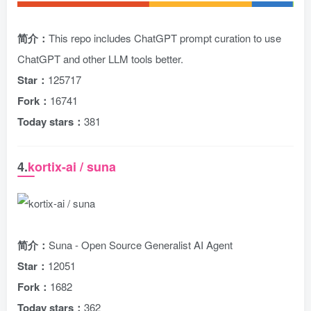
简介：
This repo includes ChatGPT prompt curation to use
ChatGPT and other LLM tools better.
Star：
125717
Fork：
16741
Today stars：
381
4.
kortix-ai / suna
简介：
Suna - Open Source Generalist AI Agent
Star：
12051
Fork：
1682
Today stars：
362