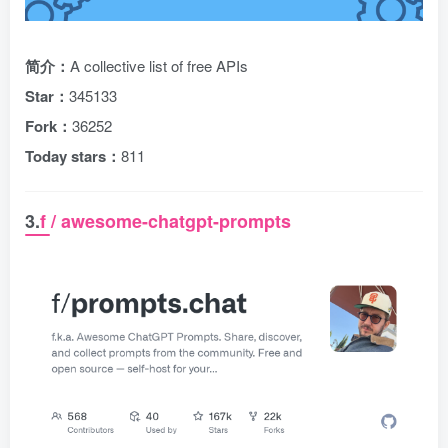
简介：
A collective list of free APIs
Star：
345133
Fork：
36252
Today stars：
811
3.
f / awesome-chatgpt-prompts