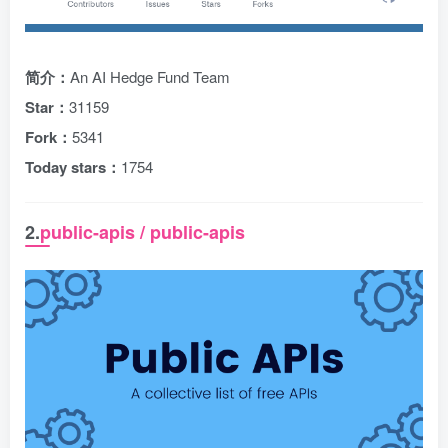
简介：
An AI Hedge Fund Team
Star：
31159
Fork：
5341
Today stars：
1754
2.
public-apis / public-apis