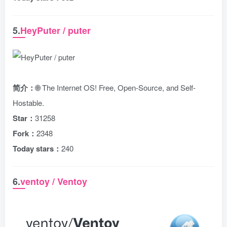
5.
HeyPuter / puter
简介：
🌐 The Internet OS! Free, Open-Source, and Self-
Hostable.
Star：
31258
Fork：
2348
Today stars：
240
6.
ventoy / Ventoy