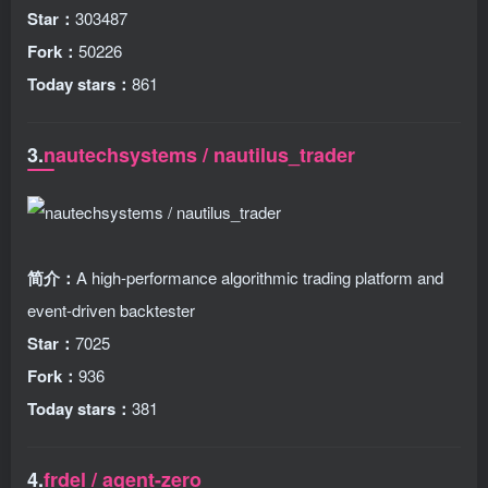
Star：
303487
Fork：
50226
Today stars：
861
3.
nautechsystems / nautilus_trader
简介：
A high-performance algorithmic trading platform and
event-driven backtester
Star：
7025
Fork：
936
Today stars：
381
4.
frdel / agent-zero