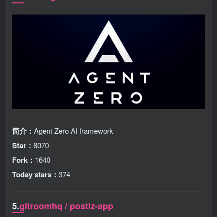
简介：
Agent Zero AI framework
Star：
8070
Fork：
1640
Today stars：
374
5.
gitroomhq / postiz-app