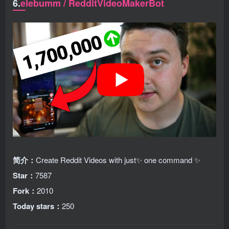
6.
elebumm / RedditVideoMakerBot
简介：
Create Reddit Videos with just✨ one command ✨
Star：
7587
Fork：
2010
Today stars：
250