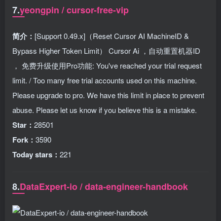
7.
yeongpin / cursor-free-vip
简介：
[Support 0.49.x]（Reset Cursor AI MachineID &
Bypass Higher Token Limit） Cursor Ai ，自动重置机器ID
， 免费升级使用Pro功能: You've reached your trial request
limit. / Too many free trial accounts used on this machine.
Please upgrade to pro. We have this limit in place to prevent
abuse. Please let us know if you believe this is a mistake.
Star：
28501
Fork：
3590
Today stars：
221
8.
DataExpert-io / data-engineer-handbook