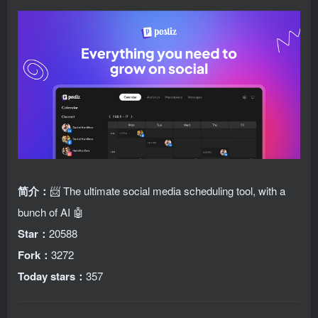
简介：
📨 The ultimate social media scheduling tool, with a
bunch of AI 🤖
Star：
20588
Fork：
3272
Today stars：
357