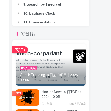
9. /search by Firecrawl
9. /search by Firecrawl
、
10. Bauhaus Clock
10. Bauhaus Clock
11. Browser.dating
11. Browser.dating
12. Aspirin AI
12. Aspirin AI
阅读排行
13. Blaze Messenger
13. Blaze Messenger
14. EVI 3: Understand and generate any voice
14. EVI 3: Understand and generate any voice
TOP1
15. Advanced Subscribe Forms
15. Advanced Subscribe Forms
16. Mirage Studio by Captions.ai
16. Mirage Studio by Captions.ai
427人已阅读
Github Trending 今日热门项目 | 2025-
17. Bing Video Creator
17. Bing Video Creator
09-06
18. Morning Commute
18. Morning Commute
Hacker News 今日TOP 20|
19. OverLoad Fitness
19. OverLoad Fitness
TOP2
2024-10-05
20. Deck
20. Deck
2年前
385人已阅读