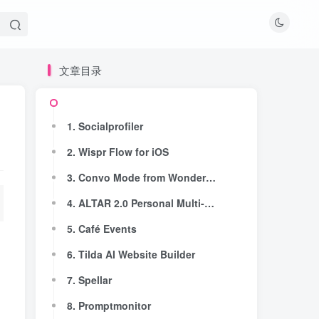
文章目录
文章目录
1. Socialprofiler
1. Socialprofiler
2. Wispr Flow for iOS
2. Wispr Flow for iOS
3. Convo Mode from Wondercraft
3. Convo Mode from Wondercraft
4. ALTAR 2.0 Personal Multi-Agent Workspace
4. ALTAR 2.0 Personal Multi-Agent Workspace
5. Café Events
5. Café Events
6. Tilda AI Website Builder
6. Tilda AI Website Builder
7. Spellar
7. Spellar
8. Promptmonitor
8. Promptmonitor