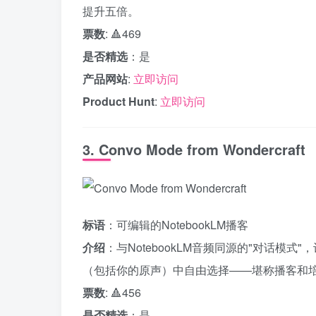
提升五倍。
票数
: 🔺469
是否精选
：是
产品网站
:
立即访问
Product Hunt
:
立即访问
3. Convo Mode from Wondercraft
标语
：可编辑的NotebookLM播客
介绍
：与NotebookLM音频同源的"对话模
（包括你的原声）中自由选择——堪称播客和
票数
: 🔺456
是否精选
：是